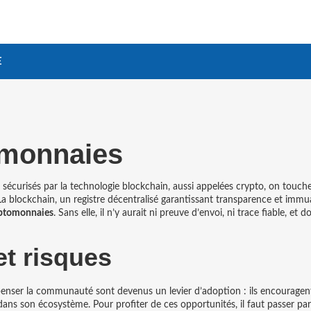
E
omonnaies
 sécurisés par la technologie blockchain
, aussi appelées
crypto
, on touch
 La
blockchain
,
un registre décentralisé garantissant transparence et immua
ptomonnaies
. Sans elle, il n’y aurait ni preuve d’envoi, ni trace fiable, et 
et risques
mpenser la communauté
sont devenus un levier d’adoption : ils encouragent
ans son écosystème. Pour profiter de ces opportunités, il faut passer par