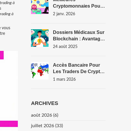
trading à
Cryptomonnaies Pour
s
Une Stratégie DCA En
rading à
2 janv. 2026
2026
e vous
Dossiers Médicaux Sur
tre
Blockchain : Avantages
Et Défis
24 août 2025
Accès Bancaire Pour
Les Traders De Crypto
Par Pays En 2026
1 mars 2026
ARCHIVES
août 2026
(6)
juillet 2026
(33)