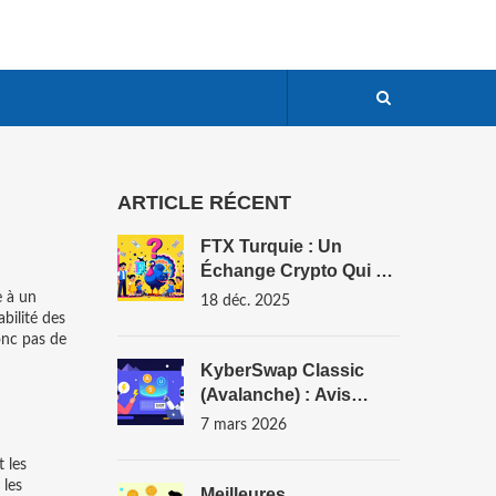
ARTICLE RÉCENT
FTX Turquie : Un
Échange Crypto Qui A
Disparu - Ce Que Les
e à un
18 déc. 2025
Utilisateurs Doivent
bilité des
donc pas de
Savoir
KyberSwap Classic
(Avalanche) : Avis
Complet Sur Cet
7 mars 2026
Échange Décentralisé
 les
 les
Meilleures