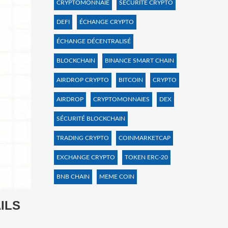
CRYPTOMONNAIE
SÉCURITÉ CRYPTO
DEFI
ÉCHANGE CRYPTO
ÉCHANGE DÉCENTRALISÉ
BLOCKCHAIN
BINANCE SMART CHAIN
AIRDROP CRYPTO
BITCOIN
CRYPTO
AIRDROP
CRYPTOMONNAIES
DEX
SÉCURITÉ BLOCKCHAIN
TRADING CRYPTO
COINMARKETCAP
EXCHANGE CRYPTO
TOKEN ERC-20
BNB CHAIN
MEME COIN
ILS