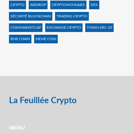
CRYPTO
AIRDROP
CRYPTOMONNAIES
DEX
SÉCURITÉ BLOCKCHAIN
TRADING CRYPTO
COINMARKETCAP
EXCHANGE CRYPTO
TOKEN ERC-20
BNB CHAIN
MEME COIN
La Feuillée Crypto
MENU