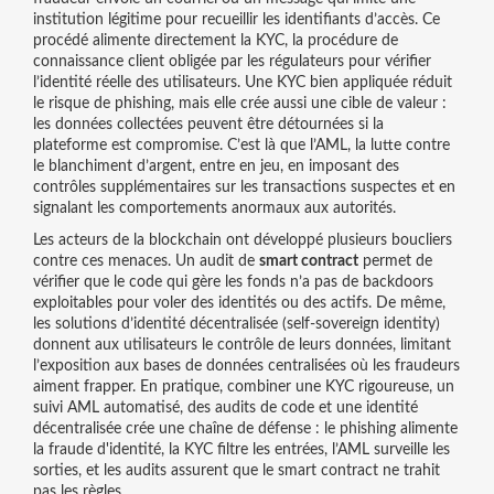
institution légitime pour recueillir les identifiants d’accès. Ce
procédé alimente directement la
KYC
,
la procédure de
connaissance client obligée par les régulateurs pour vérifier
l’identité réelle des utilisateurs
. Une KYC bien appliquée réduit
le risque de phishing, mais elle crée aussi une cible de valeur :
les données collectées peuvent être détournées si la
plateforme est compromise. C’est là que l’
AML
,
la lutte contre
le blanchiment d’argent, entre en jeu
, en imposant des
contrôles supplémentaires sur les transactions suspectes et en
signalant les comportements anormaux aux autorités.
Les acteurs de la blockchain ont développé plusieurs boucliers
contre ces menaces. Un audit de
smart contract
permet de
vérifier que le code qui gère les fonds n’a pas de backdoors
exploitables pour voler des identités ou des actifs. De même,
les solutions d’identité décentralisée (self‑sovereign identity)
donnent aux utilisateurs le contrôle de leurs données, limitant
l’exposition aux bases de données centralisées où les fraudeurs
aiment frapper. En pratique, combiner une KYC rigoureuse, un
suivi AML automatisé, des audits de code et une identité
décentralisée crée une chaîne de défense : le phishing alimente
la fraude d'identité, la KYC filtre les entrées, l’AML surveille les
sorties, et les audits assurent que le smart contract ne trahit
pas les règles.