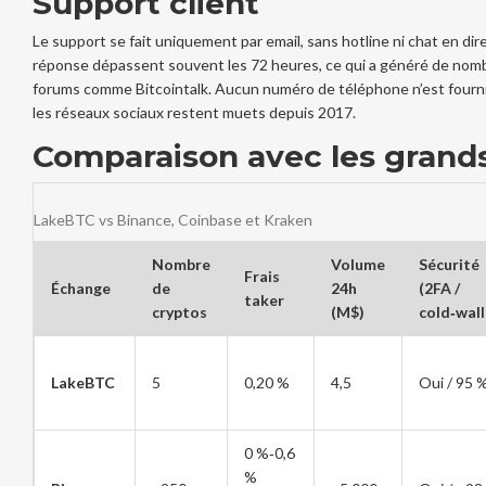
Support client
Le support se fait uniquement par email, sans hotline ni chat en di
réponse dépassent souvent les 72 heures, ce qui a généré de nomb
forums comme Bitcointalk. Aucun numéro de téléphone n’est fourni
les réseaux sociaux restent muets depuis 2017.
Comparaison avec les grand
LakeBTC vs Binance, Coinbase et Kraken
Nombre
Volume
Sécurité
Frais
Échange
de
24h
(2FA /
taker
cryptos
(M$)
cold‑wall
LakeBTC
5
0,20 %
4,5
Oui / 95 
0 %‑0,6
%