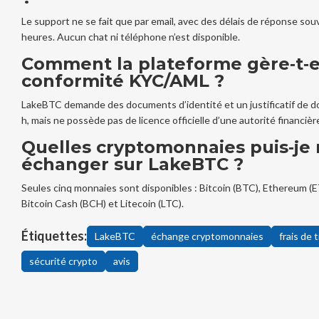
Le support ne se fait que par email, avec des délais de réponse sou
heures. Aucun chat ni téléphone n’est disponible.
Comment la plateforme gère‑t‑el
conformité KYC/AML ?
LakeBTC demande des documents d’identité et un justificatif de do
h, mais ne possède pas de licence officielle d’une autorité financiè
Quelles cryptomonnaies puis‑je
échanger sur LakeBTC ?
Seules cinq monnaies sont disponibles : Bitcoin (BTC), Ethereum (E
Bitcoin Cash (BCH) et Litecoin (LTC).
Étiquettes:
LakeBTC
échange cryptomonnaies
frais de 
sécurité crypto
avis