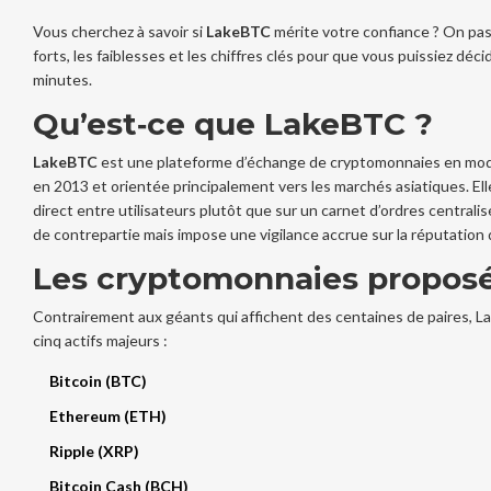
Vous cherchez à savoir si
LakeBTC
mérite votre confiance ? On pass
forts, les faiblesses et les chiffres clés pour que vous puissiez déc
minutes.
Qu’est‑ce que LakeBTC ?
LakeBTC
est une plateforme d’échange de
cryptomonnaies en mod
en 2013 et orientée principalement vers les marchés asiatiques
. El
direct entre utilisateurs plutôt que sur un carnet d’ordres centralisé,
de contrepartie mais impose une vigilance accrue sur la réputation 
Les cryptomonnaies propos
Contrairement aux géants qui affichent des centaines de paires, 
cinq actifs majeurs :
Bitcoin (BTC)
Ethereum (ETH)
Ripple (XRP)
Bitcoin Cash (BCH)