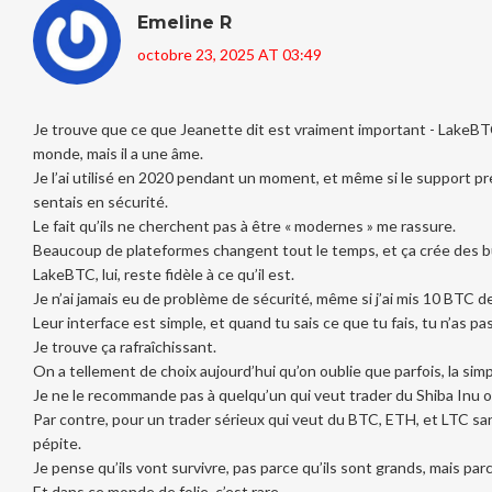
Emeline R
octobre 23, 2025 AT 03:49
Je trouve que ce que Jeanette dit est vraiment important - LakeBTC
monde, mais il a une âme.
Je l’ai utilisé en 2020 pendant un moment, et même si le support pre
sentais en sécurité.
Le fait qu’ils ne cherchent pas à être « modernes » me rassure.
Beaucoup de plateformes changent tout le temps, et ça crée des b
LakeBTC, lui, reste fidèle à ce qu’il est.
Je n’ai jamais eu de problème de sécurité, même si j’ai mis 10 BTC d
Leur interface est simple, et quand tu sais ce que tu fais, tu n’as p
Je trouve ça rafraîchissant.
On a tellement de choix aujourd’hui qu’on oublie que parfois, la simp
Je ne le recommande pas à quelqu’un qui veut trader du Shiba Inu 
Par contre, pour un trader sérieux qui veut du BTC, ETH, et LTC sa
pépite.
Je pense qu’ils vont survivre, pas parce qu’ils sont grands, mais parc
Et dans ce monde de folie, c’est rare.