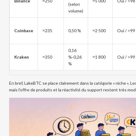
Binance
≈250
≈5 000
Oui / >98
(selon
volume)
Coinbase
≈235
0,50 %
≈2 500
Oui / >99
0,16
Kraken
≈350
%‑0,26
≈1 800
Oui / >99
%
En bref, LakeBTC se place clairement dans la catégorie « niche ». Les
mais l’offre de produits et la réactivité du support restent très mo