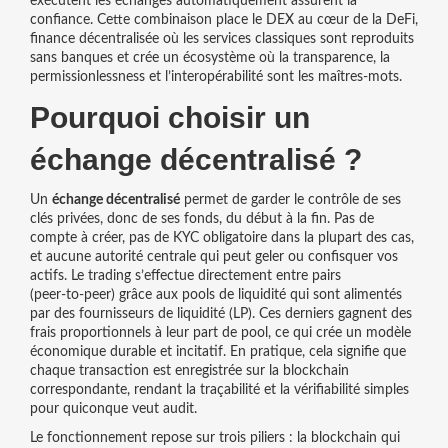
exécutent les échanges automatiquement
assurent la
confiance. Cette combinaison place le DEX au cœur de la
DeFi
,
finance décentralisée où les services classiques sont reproduits
sans banques
et crée un écosystème où la transparence, la
permissionlessness et l’interopérabilité sont les maîtres‑mots.
Pourquoi choisir un
échange décentralisé ?
Un
échange décentralisé
permet de garder le contrôle de ses
clés privées, donc de ses fonds, du début à la fin. Pas de
compte à créer, pas de KYC obligatoire dans la plupart des cas,
et aucune autorité centrale qui peut geler ou confisquer vos
actifs. Le trading s’effectue directement entre pairs
(peer‑to‑peer) grâce aux pools de liquidité qui sont alimentés
par des fournisseurs de liquidité (LP). Ces derniers gagnent des
frais proportionnels à leur part de pool, ce qui crée un modèle
économique durable et incitatif. En pratique, cela signifie que
chaque transaction est enregistrée sur la
blockchain
correspondante, rendant la traçabilité et la vérifiabilité simples
pour quiconque veut audit.
Le fonctionnement repose sur trois piliers : la
blockchain
qui