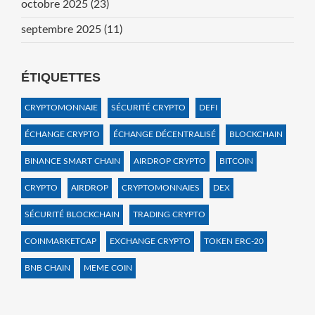
octobre 2025
(23)
septembre 2025
(11)
ÉTIQUETTES
CRYPTOMONNAIE
SÉCURITÉ CRYPTO
DEFI
ÉCHANGE CRYPTO
ÉCHANGE DÉCENTRALISÉ
BLOCKCHAIN
BINANCE SMART CHAIN
AIRDROP CRYPTO
BITCOIN
CRYPTO
AIRDROP
CRYPTOMONNAIES
DEX
SÉCURITÉ BLOCKCHAIN
TRADING CRYPTO
COINMARKETCAP
EXCHANGE CRYPTO
TOKEN ERC-20
BNB CHAIN
MEME COIN