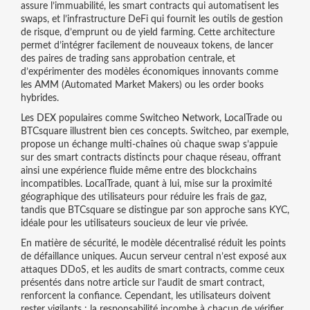
assure l’immuabilité, les
smart contracts
qui automatisent les
swaps, et l’infrastructure
DeFi
qui fournit les outils de gestion
de risque, d’emprunt ou de yield farming. Cette architecture
permet d’intégrer facilement de nouveaux tokens, de lancer
des paires de trading sans approbation centrale, et
d’expérimenter des modèles économiques innovants comme
les AMM (Automated Market Makers) ou les order books
hybrides.
Les DEX populaires comme Switcheo Network, LocalTrade ou
BTCsquare illustrent bien ces concepts. Switcheo, par exemple,
propose un échange multi‑chaînes où chaque swap s’appuie
sur des smart contracts distincts pour chaque réseau, offrant
ainsi une expérience fluide même entre des blockchains
incompatibles. LocalTrade, quant à lui, mise sur la proximité
géographique des utilisateurs pour réduire les frais de gaz,
tandis que BTCsquare se distingue par son approche sans KYC,
idéale pour les utilisateurs soucieux de leur vie privée.
En matière de sécurité, le modèle décentralisé réduit les points
de défaillance uniques. Aucun serveur central n’est exposé aux
attaques DDoS, et les audits de smart contracts, comme ceux
présentés dans notre article sur l’audit de smart contract,
renforcent la confiance. Cependant, les utilisateurs doivent
rester vigilants : la responsabilité incombe à chacun de vérifier