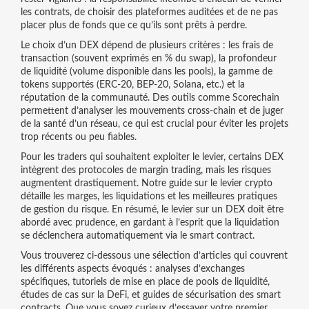
les contrats, de choisir des plateformes auditées et de ne pas
placer plus de fonds que ce qu’ils sont prêts à perdre.
Le choix d’un DEX dépend de plusieurs critères : les frais de
transaction (souvent exprimés en % du swap), la profondeur
de liquidité (volume disponible dans les pools), la gamme de
tokens supportés (ERC‑20, BEP‑20, Solana, etc.) et la
réputation de la communauté. Des outils comme Scorechain
permettent d’analyser les mouvements cross‑chain et de juger
de la santé d’un réseau, ce qui est crucial pour éviter les projets
trop récents ou peu fiables.
Pour les traders qui souhaitent exploiter le levier, certains DEX
intègrent des protocoles de margin trading, mais les risques
augmentent drastiquement. Notre guide sur le levier crypto
détaille les marges, les liquidations et les meilleures pratiques
de gestion du risque. En résumé, le levier sur un DEX doit être
abordé avec prudence, en gardant à l’esprit que la liquidation
se déclenchera automatiquement via le smart contract.
Vous trouverez ci‑dessous une sélection d’articles qui couvrent
les différents aspects évoqués : analyses d’exchanges
spécifiques, tutoriels de mise en place de pools de liquidité,
études de cas sur la DeFi, et guides de sécurisation des smart
contracts. Que vous soyez curieux d’essayer votre premier