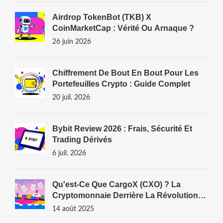
Airdrop TokenBot (TKB) X
CoinMarketCap : Vérité Ou Arnaque ?
26 juin 2026
Chiffrement De Bout En Bout Pour Les
Portefeuilles Crypto : Guide Complet
20 juil. 2026
Bybit Review 2026 : Frais, Sécurité Et
Trading Dérivés
6 juil. 2026
Qu'est-Ce Que CargoX (CXO) ? La
Cryptomonnaie Derrière La Révolution
Des Documents De Transport
14 août 2025