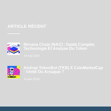
ARTICLE RÉCENT
Nirvana Chain (NAC) : Guide Complet,
Technologie Et Analyse Du Token
14 mai 2026
Airdrop TokenBot (TKB) X CoinMarketCap
: Vérité Ou Arnaque ?
26 juin 2026