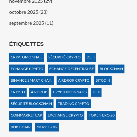
novembre 2025
(29)
octobre 2025
(23)
septembre 2025
(11)
ÉTIQUETTES
CRYPTOMONNAIE
SÉCURITÉ CRYPTO
DEFI
ÉCHANGE CRYPTO
ÉCHANGE DÉCENTRALISÉ
BLOCKCHAIN
BINANCE SMART CHAIN
AIRDROP CRYPTO
BITCOIN
CRYPTO
AIRDROP
CRYPTOMONNAIES
DEX
SÉCURITÉ BLOCKCHAIN
TRADING CRYPTO
COINMARKETCAP
EXCHANGE CRYPTO
TOKEN ERC-20
BNB CHAIN
MEME COIN