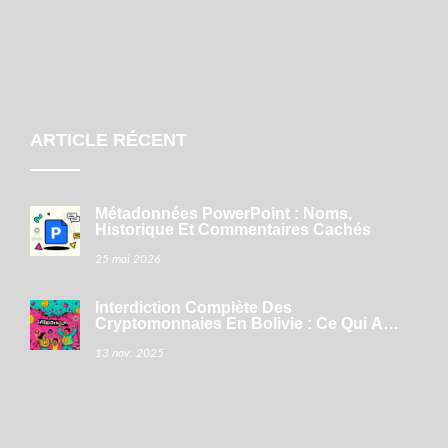
ARTICLE RÉCENT
Métadonnées PowerPoint : Noms,
Historique Et Commentaires Cachés
25 mai 2026
Interdiction Complète Des
Cryptomonnaies En Bolivie : Ce Qui A
Changé En 2024-2025
13 nov. 2025