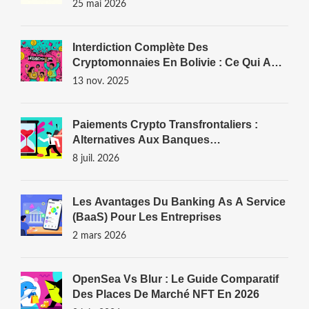
25 mai 2026
Interdiction Complète Des
Cryptomonnaies En Bolivie : Ce Qui A
Changé En 2024-2025
13 nov. 2025
Paiements Crypto Transfrontaliers :
Alternatives Aux Banques
Traditionnelles En 2026
8 juil. 2026
Les Avantages Du Banking As A Service
(BaaS) Pour Les Entreprises
2 mars 2026
OpenSea Vs Blur : Le Guide Comparatif
Des Places De Marché NFT En 2026