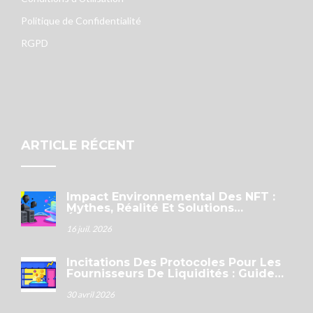
Politique de Confidentialité
RGPD
ARTICLE RÉCENT
Impact Environnemental Des NFT :
Mythes, Réalité Et Solutions
Écologiques En 2026
16 juil. 2026
Incitations Des Protocoles Pour Les
Fournisseurs De Liquidités : Guide
Complet 2026
30 avril 2026