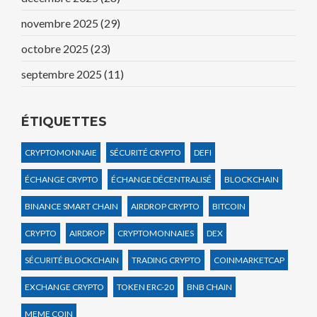
novembre 2025
(29)
octobre 2025
(23)
septembre 2025
(11)
ÉTIQUETTES
CRYPTOMONNAIE
SÉCURITÉ CRYPTO
DEFI
ÉCHANGE CRYPTO
ÉCHANGE DÉCENTRALISÉ
BLOCKCHAIN
BINANCE SMART CHAIN
AIRDROP CRYPTO
BITCOIN
CRYPTO
AIRDROP
CRYPTOMONNAIES
DEX
SÉCURITÉ BLOCKCHAIN
TRADING CRYPTO
COINMARKETCAP
EXCHANGE CRYPTO
TOKEN ERC-20
BNB CHAIN
MEME COIN