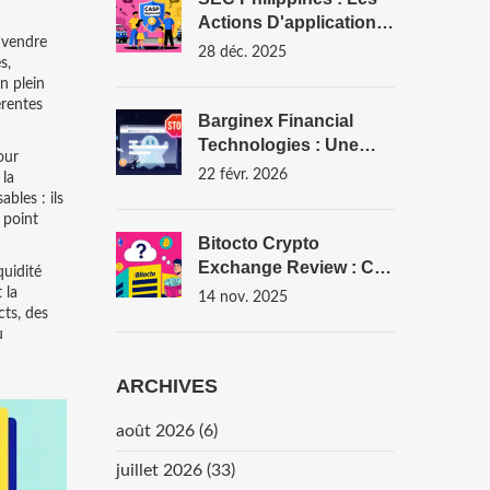
Actions D'application
t vendre
De La Loi Sur Les
28 déc. 2025
s,
Cryptomonnaies En
n plein
2025
érentes
Barginex Financial
Technologies : Une
our
Plateforme De Crypto À
22 févr. 2026
 la
Éviter En 2026
bles : ils
 point
Bitocto Crypto
Exchange Review : Ce
quidité
Qu'il Faut Savoir Avant
 la
14 nov. 2025
cts, des
D'investir
u
ARCHIVES
août 2026
(6)
juillet 2026
(33)