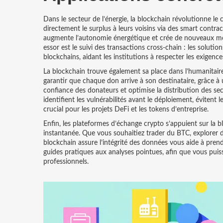
Dans le secteur de l’énergie, la blockchain révolutionne l
directement le surplus à leurs voisins via des smart contrac
augmente l’autonomie énergétique et crée de nouveaux modè
essor est le suivi des transactions cross‑chain : les soluti
blockchains, aidant les institutions à respecter les exigenc
La blockchain trouve également sa place dans l’humanitaire.
garantir que chaque don arrive à son destinataire, grâce à u
confiance des donateurs et optimise la distribution des seco
identifient les vulnérabilités avant le déploiement, évitent
crucial pour les projets DeFi et les tokens d’entreprise.
Enfin, les plateformes d’échange crypto s’appuient sur la bl
instantanée. Que vous souhaitiez trader du BTC, explorer
blockchain assure l’intégrité des données vous aide à prend
guides pratiques aux analyses pointues, afin que vous puiss
professionnels.