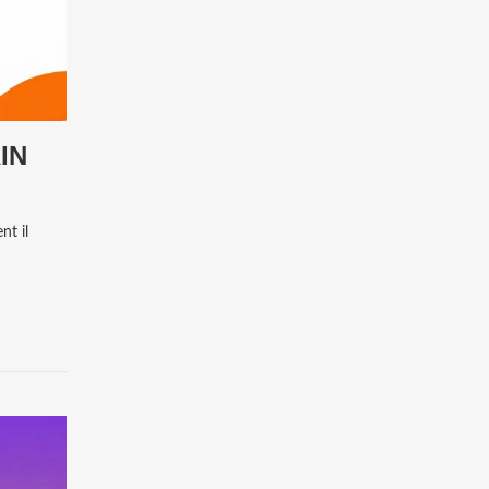
IN
nt il