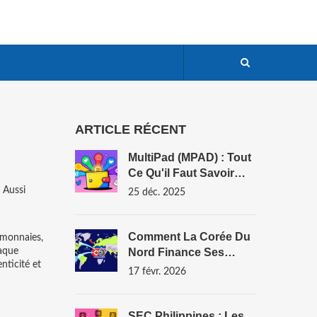
ARTICLE RÉCENT
MultiPad (MPAD) : Tout
Ce Qu'il Faut Savoir
Sur L'airdrop CMC
. Aussi
25 déc. 2025
Comment La Corée Du
omonnaies
,
haque
Nord Finance Ses
nticité et
Armes De Destruction
17 févr. 2026
Massive Avec Des
Cryptomonnaies
Volées
SEC Philippines : Les