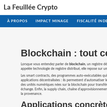
La Feuillée Crypto
À PROPOS
IMPACT MINAGE
FISCALITÉ IND
Blockchain : tout 
Lorsque vous entendez parler de
blockchain
,
un registre d
appelée
technologie de registre distribué
, elle repose sur 
Les
smart contracts
,
des programmes auto‑exécutables qui s
applications décentralisées : ils permettent d’automatiser le
des unités numériques nées sur la blockchain pour transfér
échange. Enfin, la
supply chain
,
chaîne d'approvisionnement 
la provenance
.
Applications concrèt