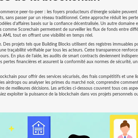
e commerce peer‑to‑peer : les foyers producteurs d’énergie solaire peuven
ts, sans passer par un réseau traditionnel. Cette approche réduit les perte
les d’affaires basés sur la confiance décentralisée. Un autre domaine e
ons comme Scorechain permettent de surveiller les flux de fonds entre diff
es AML tout en offrant une visibilité en temps réel.
 Des projets tels que Building Blocks utilisent des registres immuables p
ne traçabilité vérifiable par tous les acteurs. Cette transparence renforce
urs. En plus de l’aide, les audits de smart contracts deviennent indispensa
 les pertes financières et assurent la conformité aux normes de sécurité, un
ockchain pour offrir des services sécurisés, des frais compétitifs et une li
 des airdrops ou analyser les primes du marché noir, comprendre comment
re de meilleures décisions. Les articles ci‑dessous couvrent tous ces aspe
iez exploiter la puissance de la blockchain dans vos projets personnels o