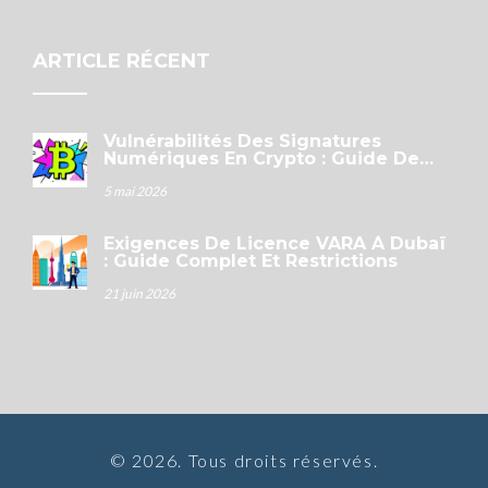
ARTICLE RÉCENT
Vulnérabilités Des Signatures
Numériques En Crypto : Guide De
Sécurité 2026
5 mai 2026
Exigences De Licence VARA À Dubaï
: Guide Complet Et Restrictions
21 juin 2026
© 2026. Tous droits réservés.