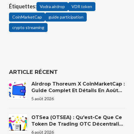
Étiquettes:
Vodra airdrop
VDR token
CoinMarketCap
guide participation
crypto streaming
ARTICLE RÉCENT
Airdrop Thoreum X CoinMarketCap :
Guide Complet Et Détails En Août
2026
5 août 2026
OTSea (OTSEA) : Qu'est-Ce Que Ce
Token De Trading OTC Décentralisé
?
6 août 2026