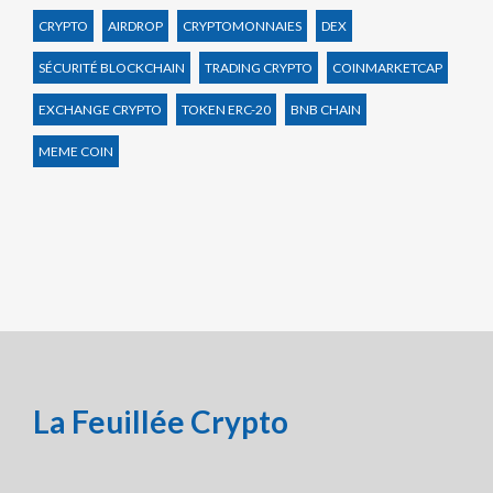
CRYPTO
AIRDROP
CRYPTOMONNAIES
DEX
SÉCURITÉ BLOCKCHAIN
TRADING CRYPTO
COINMARKETCAP
EXCHANGE CRYPTO
TOKEN ERC-20
BNB CHAIN
MEME COIN
La Feuillée Crypto