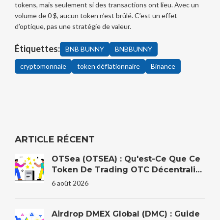
tokens, mais seulement si des transactions ont lieu. Avec un
volume de 0 $, aucun token n’est brûlé. C’est un effet
d’optique, pas une stratégie de valeur.
Étiquettes:
BNB BUNNY
BNBBUNNY
cryptomonnaie
token déflationnaire
Binance
ARTICLE RÉCENT
OTSea (OTSEA) : Qu'est-Ce Que Ce
Token De Trading OTC Décentralisé
?
6 août 2026
Airdrop DMEX Global (DMC) : Guide