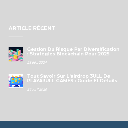
ARTICLE RÉCENT
Gestion Du Risque Par Diversification
: Stratégies Blockchain Pour 2025
28 déc. 2024
Tout Savoir Sur L'airdrop 3ULL De
PLAYA3ULL GAMES : Guide Et Détails
23 avril 2026