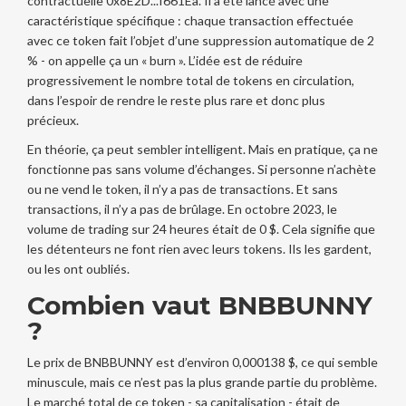
contractuelle 0x8E2D...f661Ea. Il a été lancé avec une
caractéristique spécifique : chaque transaction effectuée
avec ce token fait l’objet d’une suppression automatique de 2
% - on appelle ça un « burn ». L’idée est de réduire
progressivement le nombre total de tokens en circulation,
dans l’espoir de rendre le reste plus rare et donc plus
précieux.
En théorie, ça peut sembler intelligent. Mais en pratique, ça ne
fonctionne pas sans volume d’échanges. Si personne n’achète
ou ne vend le token, il n’y a pas de transactions. Et sans
transactions, il n’y a pas de brûlage. En octobre 2023, le
volume de trading sur 24 heures était de 0 $. Cela signifie que
les détenteurs ne font rien avec leurs tokens. Ils les gardent,
ou les ont oubliés.
Combien vaut BNBBUNNY
?
Le prix de BNBBUNNY est d’environ 0,000138 $, ce qui semble
minuscule, mais ce n’est pas la plus grande partie du problème.
Le marché total de ce token - sa capitalisation - était de