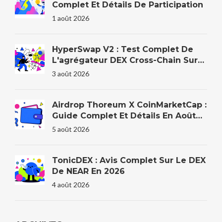
Complet Et Détails De Participation
1 août 2026
HyperSwap V2 : Test Complet De
L'agrégateur DEX Cross-Chain Sur
HyperEVM
3 août 2026
Airdrop Thoreum X CoinMarketCap :
Guide Complet Et Détails En Août
2026
5 août 2026
TonicDEX : Avis Complet Sur Le DEX
De NEAR En 2026
4 août 2026