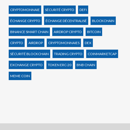
CRYPTOMONNAIE
SÉCURITÉ CRYPTO
DEFI
ÉCHANGE CRYPTO
ÉCHANGE DÉCENTRALISÉ
BLOCKCHAIN
BINANCE SMART CHAIN
AIRDROP CRYPTO
BITCOIN
CRYPTO
AIRDROP
CRYPTOMONNAIES
DEX
SÉCURITÉ BLOCKCHAIN
TRADING CRYPTO
COINMARKETCAP
EXCHANGE CRYPTO
TOKEN ERC-20
BNB CHAIN
MEME COIN