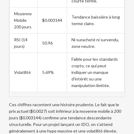
courte terme.
Moyenne
Tendance baissière à long
Mobile
$0.003144
terme claire.
200 jours
RSI (14
Ni suracheté ni survendu,
50.96
jours)
zone neutre.
Faible pour les standards
crypto, ce qui peut
Volatilité
5.69%
indiquer un manque
d'intérêt ou une
manipulation limitée.
Ces chiffres racontent une histoire prudente. Le fait que le
prix actuel ($0.0027) soit inférieur à la moyenne mobile à 200
jours ($0.003144) confirme une tendance descendante
structurelle. Pour un projet lançant un IDO, on s'attend
généralement à une hype massive et une volatilité élevée.