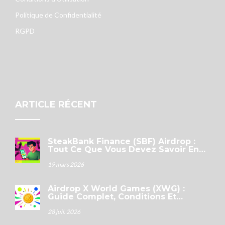
Politique de Confidentialité
RGPD
ARTICLE RÉCENT
SteakBank Finance (SBF) Airdrop :
Tout Ce Que Vous Devez Savoir En
2026
19 mars 2026
Airdrop X World Games (XWG) :
Guide Complet, Conditions Et
Stratégie Pour 2026
28 juil. 2026