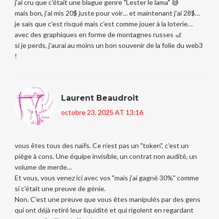
j’ai cru que c’était une blague genre "Lester le lama" 😅
mais bon, j’ai mis 20$ juste pour voir… et maintenant j’ai 28$…
je sais que c’est risqué mais c’est comme jouer à la loterie…
avec des graphiques en forme de montagnes russes 🎢
si je perds, j’aurai au moins un bon souvenir de la folie du web3
!
Laurent Beaudroit
octobre 23, 2025 AT 13:16
vous êtes tous des naïfs. Ce n’est pas un "token", c’est un
piège à cons. Une équipe invisible, un contrat non audité, un
volume de merde…
Et vous, vous venez ici avec vos "mais j’ai gagné 30%" comme
si c’était une preuve de génie.
Non. C’est une preuve que vous êtes manipulés par des gens
qui ont déjà retiré leur liquidité et qui rigolent en regardant