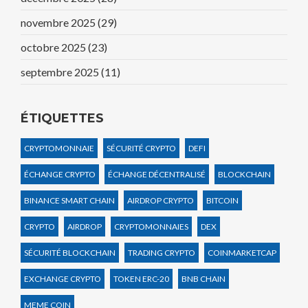
novembre 2025
(29)
octobre 2025
(23)
septembre 2025
(11)
ÉTIQUETTES
CRYPTOMONNAIE
SÉCURITÉ CRYPTO
DEFI
ÉCHANGE CRYPTO
ÉCHANGE DÉCENTRALISÉ
BLOCKCHAIN
BINANCE SMART CHAIN
AIRDROP CRYPTO
BITCOIN
CRYPTO
AIRDROP
CRYPTOMONNAIES
DEX
SÉCURITÉ BLOCKCHAIN
TRADING CRYPTO
COINMARKETCAP
EXCHANGE CRYPTO
TOKEN ERC-20
BNB CHAIN
MEME COIN