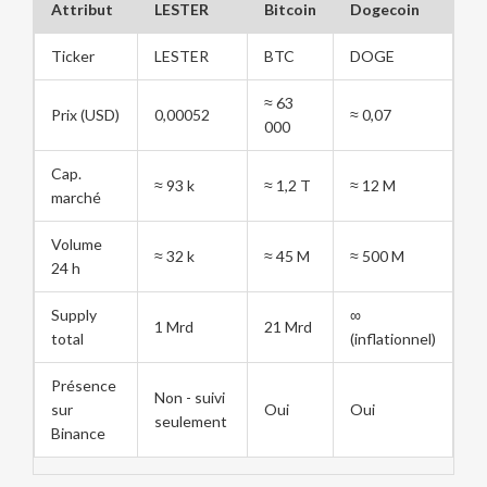
Attribut
LESTER
Bitcoin
Dogecoin
Ticker
LESTER
BTC
DOGE
≈ 63
Prix (USD)
0,00052
≈ 0,07
000
Cap.
≈ 93 k
≈ 1,2 T
≈ 12 M
marché
Volume
≈ 32 k
≈ 45 M
≈ 500 M
24 h
Supply
∞
1 Mrd
21 Mrd
total
(inflationnel)
Présence
Non - suivi
sur
Oui
Oui
seulement
Binance