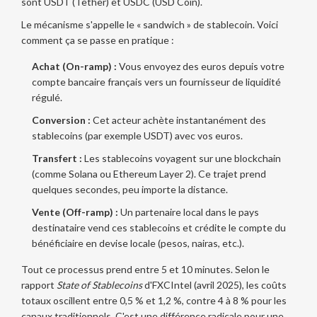
sont
USDT
(Tether) et
USDC
(USD Coin).
Le mécanisme s'appelle le « sandwich » de stablecoin. Voici
comment ça se passe en pratique :
Achat (On-ramp) :
Vous envoyez des euros depuis votre
compte bancaire français vers un fournisseur de liquidité
régulé.
Conversion :
Cet acteur achète instantanément des
stablecoins (par exemple USDT) avec vos euros.
Transfert :
Les stablecoins voyagent sur une blockchain
(comme Solana ou Ethereum Layer 2). Ce trajet prend
quelques secondes, peu importe la distance.
Vente (Off-ramp) :
Un partenaire local dans le pays
destinataire vend ces stablecoins et crédite le compte du
bénéficiaire en devise locale (pesos, nairas, etc.).
Tout ce processus prend entre 5 et 10 minutes. Selon le
rapport
State of Stablecoins
d'FXCIntel (avril 2025), les coûts
totaux oscillent entre 0,5 % et 1,2 %, contre 4 à 8 % pour les
canaux traditionnels. C'est une différence radicale pour une