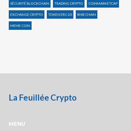
SÉCURITÉ BLOCKCHAIN
TRADING CRYPTO
COINMARKETCAP
EXCHANGE CRYPTO
TOKEN ERC-20
BNB CHAIN
MEME COIN
La Feuillée Crypto
MENU