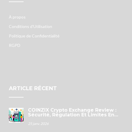
À propos
Conditions d'Utilisation
Politique de Confidentialité
RGPD
ARTICLE RÉCENT
COINZIX Crypto Exchange Review :
Sécurité, Régulation Et Limites En
2026
25 janv. 2026