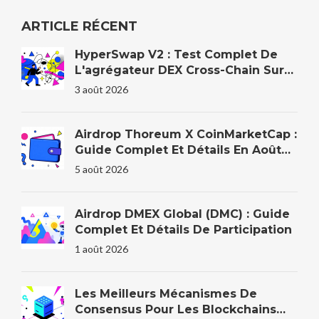
ARTICLE RÉCENT
HyperSwap V2 : Test Complet De
L'agrégateur DEX Cross-Chain Sur
HyperEVM
3 août 2026
Airdrop Thoreum X CoinMarketCap :
Guide Complet Et Détails En Août
2026
5 août 2026
Airdrop DMEX Global (DMC) : Guide
Complet Et Détails De Participation
1 août 2026
Les Meilleurs Mécanismes De
Consensus Pour Les Blockchains