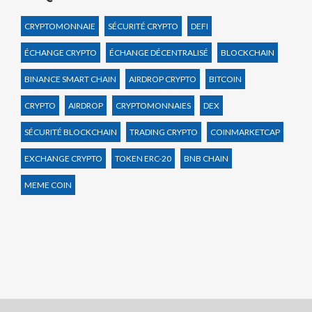
CRYPTOMONNAIE
SÉCURITÉ CRYPTO
DEFI
ÉCHANGE CRYPTO
ÉCHANGE DÉCENTRALISÉ
BLOCKCHAIN
BINANCE SMART CHAIN
AIRDROP CRYPTO
BITCOIN
CRYPTO
AIRDROP
CRYPTOMONNAIES
DEX
SÉCURITÉ BLOCKCHAIN
TRADING CRYPTO
COINMARKETCAP
EXCHANGE CRYPTO
TOKEN ERC-20
BNB CHAIN
MEME COIN