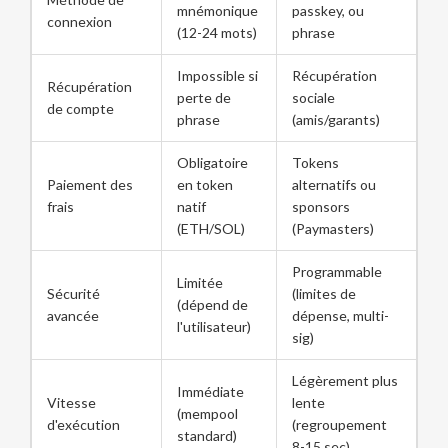
mnémonique
passkey, ou
connexion
(12-24 mots)
phrase
Impossible si
Récupération
Récupération
perte de
sociale
de compte
phrase
(amis/garants)
Obligatoire
Tokens
Paiement des
en token
alternatifs ou
frais
natif
sponsors
(ETH/SOL)
(Paymasters)
Programmable
Limitée
Sécurité
(limites de
(dépend de
avancée
dépense, multi-
l'utilisateur)
sig)
Légèrement plus
Immédiate
Vitesse
lente
(mempool
d'exécution
(regroupement
standard)
8-15 sec)