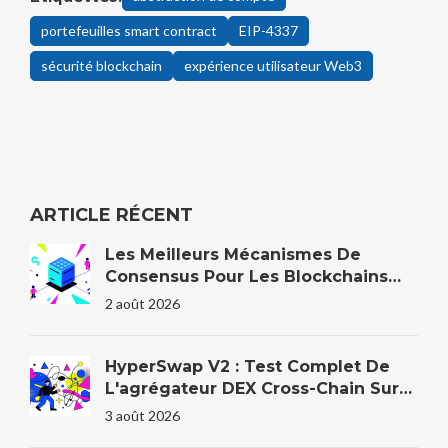
portefeuilles smart contract
EIP-4337
sécurité blockchain
expérience utilisateur Web3
ARTICLE RÉCENT
Les Meilleurs Mécanismes De
Consensus Pour Les Blockchains
D'entreprise En 2026
2 août 2026
HyperSwap V2 : Test Complet De
L'agrégateur DEX Cross-Chain Sur
HyperEVM
3 août 2026