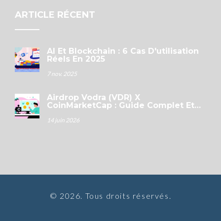
ARTICLE RÉCENT
AI Et Blockchain : 6 Cas D'utilisation
Réels En 2025
7 nov. 2025
Airdrop Vodra (VDR) X
CoinMarketCap : Guide Complet Et
Détails De La Distribution
14 juin 2026
© 2026. Tous droits réservés.