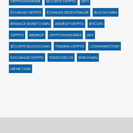
CRYPTOMONNAIE
SÉCURITÉ CRYPTO
DEFI
ÉCHANGE CRYPTO
ÉCHANGE DÉCENTRALISÉ
BLOCKCHAIN
BINANCE SMART CHAIN
AIRDROP CRYPTO
BITCOIN
CRYPTO
AIRDROP
CRYPTOMONNAIES
DEX
SÉCURITÉ BLOCKCHAIN
TRADING CRYPTO
COINMARKETCAP
EXCHANGE CRYPTO
TOKEN ERC-20
BNB CHAIN
MEME COIN