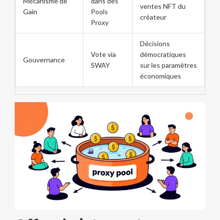
Mécanisme de
dans des
ventes NFT du
Gain
Pools
créateur
Proxy
Décisions
Vote via
démocratiques
Gouvernance
SWAY
sur les paramètres
économiques