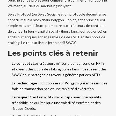
penché sur ce projet pour comprendre comment il fonctionne
vraiment, au-delà du marketing bruyant.
Sway Protocol (ou Sway Social)
est un protocole décentralisé
construit sur la blockchain
Polygon
. Son objectif principal est
simple mais ambitieux : permettre aux créateurs de contenu
de convertir leur « capital social » (leurs fans, leur audience) en
actifs numériques échangeables via des
NFT
et des pools de
staking
. Le tout utilise le jeton natif
SWAY
.
Les points clés à retenir
Le concept :
Les créateurs mintent leur contenu en NFTs
et créent des pools de staking où les fans investissent des
SWAY pour partager les revenus générés par ces NFTs.
La technologie :
Fonctionne sur
Polygon
, garantissant des
frais de transaction bas et une rapidité d'exécution.
Le risque :
C'est un actif « micro-cap » avec une liquidité
très faible, ce qui implique une volatilité extrême et des
risques élevés.