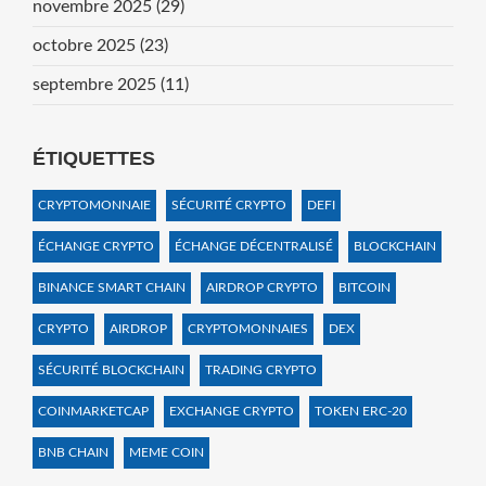
novembre 2025
(29)
octobre 2025
(23)
septembre 2025
(11)
ÉTIQUETTES
CRYPTOMONNAIE
SÉCURITÉ CRYPTO
DEFI
ÉCHANGE CRYPTO
ÉCHANGE DÉCENTRALISÉ
BLOCKCHAIN
BINANCE SMART CHAIN
AIRDROP CRYPTO
BITCOIN
CRYPTO
AIRDROP
CRYPTOMONNAIES
DEX
SÉCURITÉ BLOCKCHAIN
TRADING CRYPTO
COINMARKETCAP
EXCHANGE CRYPTO
TOKEN ERC-20
BNB CHAIN
MEME COIN