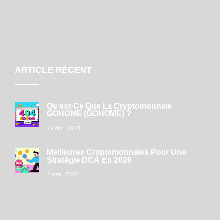
ARTICLE RÉCENT
Qu'est-Ce Que La Cryptomonnaie
GOHOME (GOHOME) ?
19 déc. 2025
Meilleures Cryptomonnaies Pour Une
Stratégie DCA En 2026
2 janv. 2026