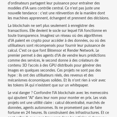
d'ordinateurs partagent leur puissance pour entraîner des
modèles d'IA sans contrôle central.
Ce n'est pas juste une
nouvelle tendance : c'est une réinvention de la manière dont
les machines apprennent, échangent et prennent des décisions.
La blockchain ne sert plus seulement à enregistrer des
transactions. Elle devient le socle sur lequel l'IA fonctionne en
toute transparence. Imaginez un réseau où des algorithmes
d'IA paient en crypto pour accéder à des données, ou où des
utilisateurs sont récompensés pour fournir leur puissance de
calcul. C'est ce que font
Bittensor
et
Render Network
. Le
premier permet à des agents d'IA de vendre leurs prédictions
comme des services, le second donne à des créateurs de
contenu 3D l'accès à des GPU distribués pour générer des
images en quelques secondes. Ces projets ne sont pas des
hype : ils ont des utilisateurs réels, des revenus et des
mécanismes économiques solides. Et ils n'ont rien à voir avec
les tokens IA qui n'existent que sur un whitepaper.
Le vrai danger ? Confondre l'IA blockchain avec les memecoins
qui ajoutent "AI" dans leur nom pour monter en prix. Les vrais
projets ont une utilité claire : calcul décentralisé, marchés de
données, agents autonomes. Ils ne promettent pas de faire
fortune en 24 heures. Ils construisent des infrastructures. Et ce