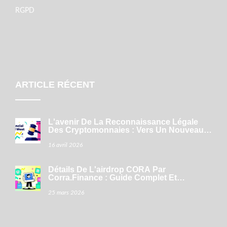
RGPD
ARTICLE RÉCENT
L'avenir De La Reconnaissance Légale
Des Cryptomonnaies : Vers Un Nouveau
Cadre Mondial
16 avril 2026
Détails De L'airdrop CORA Par
Corra.Finance : Guide Complet Et
Stratégie
25 mars 2026