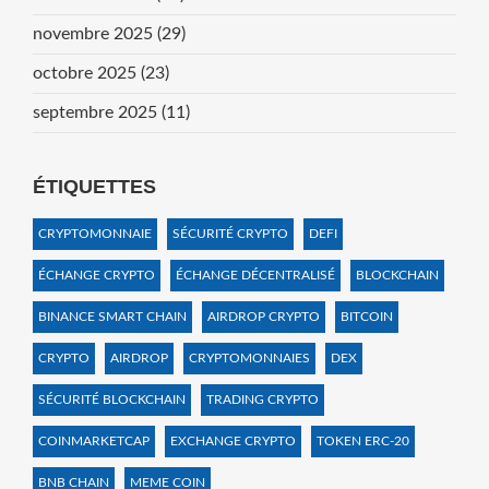
novembre 2025
(29)
octobre 2025
(23)
septembre 2025
(11)
ÉTIQUETTES
CRYPTOMONNAIE
SÉCURITÉ CRYPTO
DEFI
ÉCHANGE CRYPTO
ÉCHANGE DÉCENTRALISÉ
BLOCKCHAIN
BINANCE SMART CHAIN
AIRDROP CRYPTO
BITCOIN
CRYPTO
AIRDROP
CRYPTOMONNAIES
DEX
SÉCURITÉ BLOCKCHAIN
TRADING CRYPTO
COINMARKETCAP
EXCHANGE CRYPTO
TOKEN ERC-20
BNB CHAIN
MEME COIN