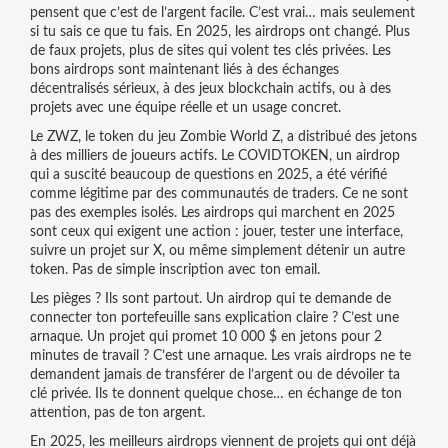
pensent que c’est de l’argent facile. C’est vrai… mais seulement
si tu sais ce que tu fais. En 2025, les airdrops ont changé. Plus
de faux projets, plus de sites qui volent tes clés privées. Les
bons airdrops sont maintenant liés à des échanges
décentralisés sérieux, à des jeux blockchain actifs, ou à des
projets avec une équipe réelle et un usage concret.
Le
ZWZ
,
le token du jeu Zombie World Z
, a distribué des jetons
à des milliers de joueurs actifs. Le
COVIDTOKEN
,
un airdrop
qui a suscité beaucoup de questions en 2025
, a été vérifié
comme légitime par des communautés de traders. Ce ne sont
pas des exemples isolés. Les airdrops qui marchent en 2025
sont ceux qui exigent une action : jouer, tester une interface,
suivre un projet sur X, ou même simplement détenir un autre
token. Pas de simple inscription avec ton email.
Les pièges ? Ils sont partout. Un airdrop qui te demande de
connecter ton portefeuille sans explication claire ? C’est une
arnaque. Un projet qui promet 10 000 $ en jetons pour 2
minutes de travail ? C’est une arnaque. Les vrais airdrops ne te
demandent jamais de transférer de l’argent ou de dévoiler ta
clé privée. Ils te donnent quelque chose… en échange de ton
attention, pas de ton argent.
En 2025, les meilleurs airdrops viennent de projets qui ont déjà