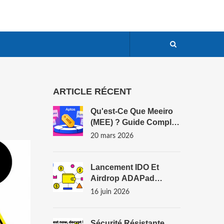
ARTICLE RÉCENT
Qu'est-Ce Que Meeiro
(MEE) ? Guide Complet
Sur La Cryptomonnaie
20 mars 2026
Et Son Launchpad Sur
Aptos
Lancement IDO Et
Airdrop ADAPad
(ADAPAD) : Guide
16 juin 2026
Complet Et Analyse
Des Risques
Sécurité Résistante