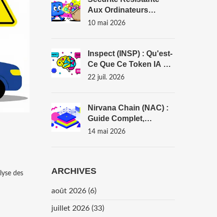
Aux Ordinateurs
Quantiques : Guide
10 mai 2026
Complet Pour La
Blockchain En 2026
Inspect (INSP) : Qu'est-
Ce Que Ce Token IA Et
Social ?
22 juil. 2026
Nirvana Chain (NAC) :
Guide Complet,
Technologie Et Analyse
14 mai 2026
Du Token
ARCHIVES
alyse des
août 2026
(6)
juillet 2026
(33)