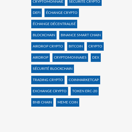
CRYPTOMONNAIE
SÉCURITÉ CRYPTO
DEFI
ÉCHANGE CRYPTO
ÉCHANGE DÉCENTRALISÉ
BLOCKCHAIN
BINANCE SMART CHAIN
AIRDROP CRYPTO
BITCOIN
CRYPTO
AIRDROP
CRYPTOMONNAIES
DEX
SÉCURITÉ BLOCKCHAIN
TRADING CRYPTO
COINMARKETCAP
EXCHANGE CRYPTO
TOKEN ERC-20
BNB CHAIN
MEME COIN