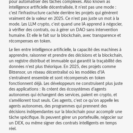
pour automatiser des tâches complexes
. Also known as
intelligence artificielle décentralisée
, it
n'est pas une mode :
c'est l'infrastructure cachée derrière les projets qui génèrent
vraiment de la valeur en 2025
.
Ce n'est pas juste un mot à la
mode. Les LLM crypto, c'est quand une IA apprend à négocier,
à vérifier des contrats, ou à gérer un DAO sans intervention
humaine. Et elle le fait sur la blockchain, avec transparence et
récompenses en token.
Le lien entre
intelligence artificielle
,
la capacité des machines à
apprendre, raisonner et prendre des décisions
et la
blockchain
,
un registre distribué et immuable qui garantit la traçabilité des
données
n'est plus théorique. En 2025, des projets comme
Bittensor
,
un réseau décentralisé où les modèles d'IA
s'entraînent ensemble et sont récompensés en token
fonctionnent déjà. Les développeurs ne construisent plus juste
des applications : ils créent des écosystèmes d'agents
autonomes qui échangent des services, paient en crypto, et
s'améliorent tout seuls. Ces agents, c'est ce qu'on appelle les
agents autonomes
,
des programmes qui prennent des
décisions indépendantes sur la blockchain pour accomplir une
tâche spécifique
. Ils peuvent gérer un portefeuille, négocier sur
un DEX, ou même signer des contrats intelligents en temps
réel.