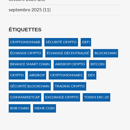
septembre 2025
(11)
ÉTIQUETTES
CRYPTOMONNAIE
SÉCURITÉ CRYPTO
DEFI
ÉCHANGE CRYPTO
ÉCHANGE DÉCENTRALISÉ
BLOCKCHAIN
BINANCE SMART CHAIN
AIRDROP CRYPTO
BITCOIN
CRYPTO
AIRDROP
CRYPTOMONNAIES
DEX
SÉCURITÉ BLOCKCHAIN
TRADING CRYPTO
COINMARKETCAP
EXCHANGE CRYPTO
TOKEN ERC-20
BNB CHAIN
MEME COIN