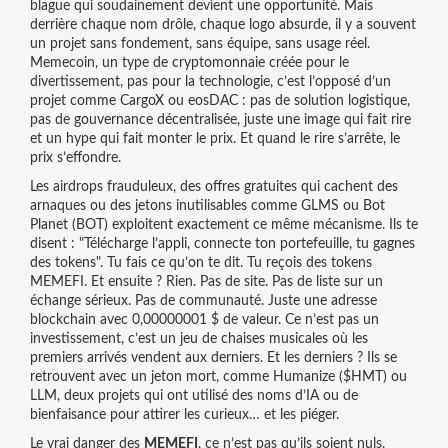
blague qui soudainement devient une opportunité. Mais
derrière chaque nom drôle, chaque logo absurde, il y a souvent
un projet sans fondement, sans équipe, sans usage réel.
Memecoin
,
un type de cryptomonnaie créée pour le
divertissement, pas pour la technologie
, c’est l’opposé d’un
projet comme CargoX ou eosDAC : pas de solution logistique,
pas de gouvernance décentralisée, juste une image qui fait rire
et un hype qui fait monter le prix. Et quand le rire s’arrête, le
prix s’effondre.
Les
airdrops frauduleux
,
des offres gratuites qui cachent des
arnaques ou des jetons inutilisables
comme GLMS ou Bot
Planet (BOT) exploitent exactement ce même mécanisme. Ils te
disent : "Télécharge l’appli, connecte ton portefeuille, tu gagnes
des tokens". Tu fais ce qu’on te dit. Tu reçois des tokens
MEMEFI. Et ensuite ? Rien. Pas de site. Pas de liste sur un
échange sérieux. Pas de communauté. Juste une adresse
blockchain avec 0,00000001 $ de valeur. Ce n’est pas un
investissement, c’est un jeu de chaises musicales où les
premiers arrivés vendent aux derniers. Et les derniers ? Ils se
retrouvent avec un jeton mort, comme Humanize ($HMT) ou
LLM, deux projets qui ont utilisé des noms d’IA ou de
bienfaisance pour attirer les curieux… et les piéger.
Le vrai danger des
MEMEFI
, ce n’est pas qu’ils soient nuls.