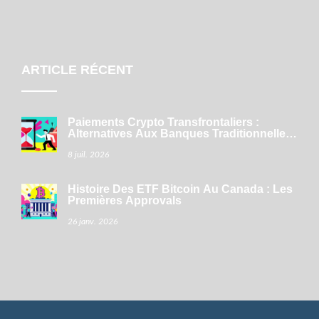
ARTICLE RÉCENT
Paiements Crypto Transfrontaliers :
Alternatives Aux Banques Traditionnelles
En 2026
8 juil. 2026
Histoire Des ETF Bitcoin Au Canada : Les
Premières Approvals
26 janv. 2026