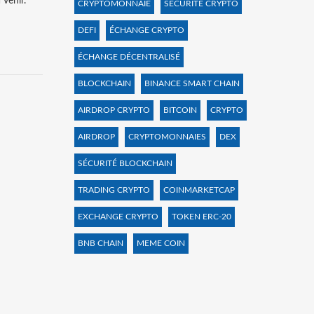
 venir.
CRYPTOMONNAIE
SÉCURITÉ CRYPTO
DEFI
ÉCHANGE CRYPTO
ÉCHANGE DÉCENTRALISÉ
BLOCKCHAIN
BINANCE SMART CHAIN
AIRDROP CRYPTO
BITCOIN
CRYPTO
AIRDROP
CRYPTOMONNAIES
DEX
SÉCURITÉ BLOCKCHAIN
TRADING CRYPTO
COINMARKETCAP
EXCHANGE CRYPTO
TOKEN ERC-20
BNB CHAIN
MEME COIN