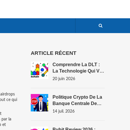
ARTICLE RÉCENT
Comprendre La DLT :
La Technologie Qui Va
Bien Au-Delà De La
20 juin 2026
Blockchain
s
airdrops
Politique Crypto De La
ut ce qui
Banque Centrale De
Tunisie : Interdiction
14 juil. 2026
t
Totale Et Nuances En
 par la
2026
p et
Bybit Review 2026 :