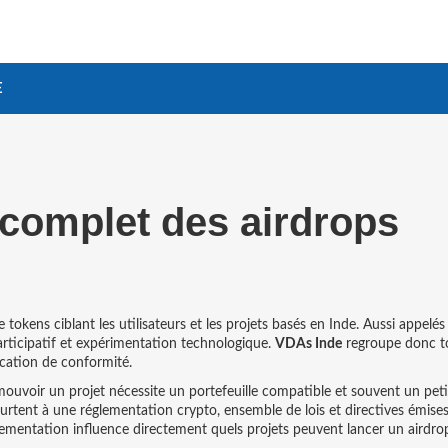
E
complet des airdrops
e tokens ciblant les utilisateurs et les projets basés en Inde
. Aussi appelé
articipatif et expérimentation technologique.
VDAs Inde
regroupe donc to
ication de conformité.
omouvoir un projet
nécessite un portefeuille compatible et souvent un peti
heurtent à une
réglementation crypto
,
ensemble de lois et directives émises
lementation influence directement quels projets peuvent lancer un airdro