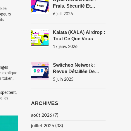
Frais, Sécurité Et
Elle
Trading Dérivés
6 juil. 2026
oppeurs
its
Kalata (KALA) Airdrop :
Tout Ce Que Vous
Devez Savoir En 2026
17 janv. 2026
Switcheo Network :
anges
Revue Détaillée De
e explique
L'exchange
n token,
5 juin 2025
Décentralisé En 2025
espectent,
e les
ARCHIVES
août 2026
(7)
juillet 2026
(33)