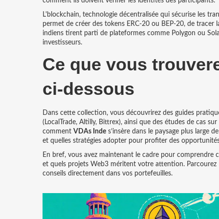
comment ils doivent vérifier les identités des participants.
L'
blockchain
,
technologie décentralisée qui sécurise les tran
permet de créer des tokens ERC‑20 ou BEP‑20, de tracer la di
indiens tirent parti de plateformes comme Polygon ou Solana
investisseurs.
Ce que vous trouvere
ci‑dessous
Dans cette collection, vous découvrirez des guides pratique
(LocalTrade, Altilly, Bittrex), ainsi que des études de cas
comment
VDAs Inde
s’insère dans le paysage plus large de l
et quelles stratégies adopter pour profiter des opportunités 
En bref, vous avez maintenant le cadre pour comprendre co
et quels projets Web3 méritent votre attention. Parcourez 
conseils directement dans vos portefeuilles.