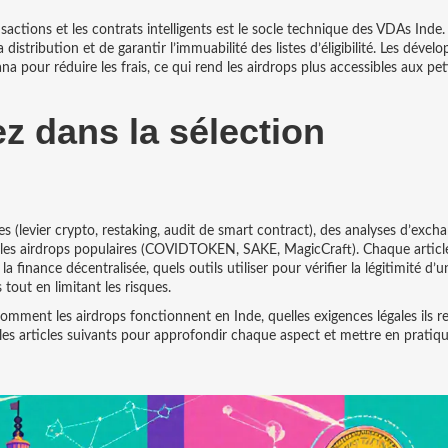
sactions et les contrats intelligents
est le socle technique des VDAs Inde. 
stribution et de garantir l’immuabilité des listes d’éligibilité. Les dével
 pour réduire les frais, ce qui rend les airdrops plus accessibles aux pet
z dans la sélection
s (levier crypto, restaking, audit de smart contract), des analyses d’exch
 sur les airdrops populaires (COVIDTOKEN, SAKE, MagicCraft). Chaque articl
a finance décentralisée, quels outils utiliser pour vérifier la légitimité d’u
tout en limitant les risques.
mment les airdrops fonctionnent en Inde, quelles exigences légales ils r
les articles suivants pour approfondir chaque aspect et mettre en pratiqu