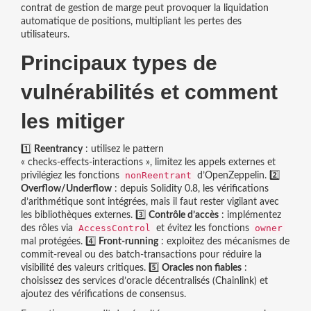
contrat de gestion de marge peut provoquer la liquidation
automatique de positions, multipliant les pertes des
utilisateurs.
Principaux types de
vulnérabilités et comment
les mitiger
1️⃣
Reentrancy
: utilisez le pattern
« checks‑effects‑interactions », limitez les appels externes et
nonReentrant
privilégiez les fonctions
d’OpenZeppelin. 2️⃣
Overflow/Underflow
: depuis Solidity 0.8, les vérifications
d’arithmétique sont intégrées, mais il faut rester vigilant avec
les bibliothèques externes. 3️⃣
Contrôle d’accès
: implémentez
AccessControl
owner
des rôles via
et évitez les fonctions
mal protégées. 4️⃣
Front‑running
: exploitez des mécanismes de
commit‑reveal ou des batch‑transactions pour réduire la
visibilité des valeurs critiques. 5️⃣
Oracles non fiables
:
choisissez des services d’oracle décentralisés (Chainlink) et
ajoutez des vérifications de consensus.