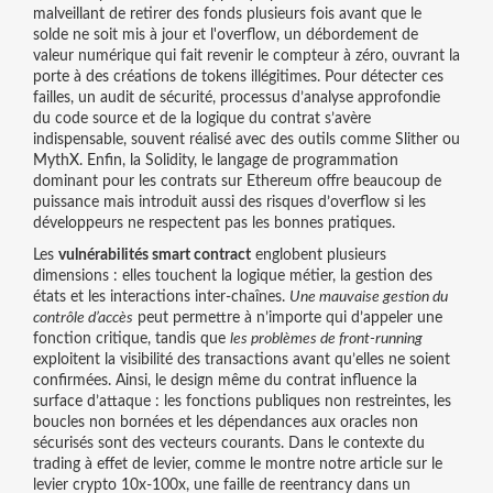
malveillant de retirer des fonds plusieurs fois avant que le
solde ne soit mis à jour
et l'
overflow
,
un débordement de
valeur numérique qui fait revenir le compteur à zéro, ouvrant la
porte à des créations de tokens illégitimes
. Pour détecter ces
failles, un
audit de sécurité
,
processus d’analyse approfondie
du code source et de la logique du contrat
s’avère
indispensable, souvent réalisé avec des outils comme Slither ou
MythX. Enfin, la
Solidity
,
le langage de programmation
dominant pour les contrats sur Ethereum
offre beaucoup de
puissance mais introduit aussi des risques d’overflow si les
développeurs ne respectent pas les bonnes pratiques.
Les
vulnérabilités smart contract
englobent plusieurs
dimensions : elles touchent la logique métier, la gestion des
états et les interactions inter‑chaînes.
Une mauvaise gestion du
contrôle d’accès
peut permettre à n’importe qui d’appeler une
fonction critique, tandis que
les problèmes de front‑running
exploitent la visibilité des transactions avant qu’elles ne soient
confirmées. Ainsi, le design même du contrat influence la
surface d’attaque : les fonctions publiques non restreintes, les
boucles non bornées et les dépendances aux oracles non
sécurisés sont des vecteurs courants. Dans le contexte du
trading à effet de levier, comme le montre notre article sur le
levier crypto 10x‑100x, une faille de reentrancy dans un