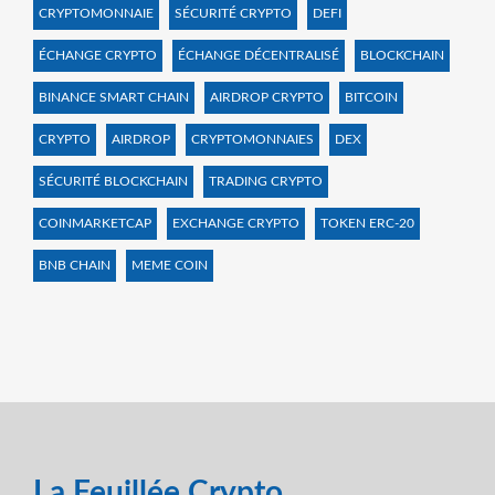
CRYPTOMONNAIE
SÉCURITÉ CRYPTO
DEFI
ÉCHANGE CRYPTO
ÉCHANGE DÉCENTRALISÉ
BLOCKCHAIN
BINANCE SMART CHAIN
AIRDROP CRYPTO
BITCOIN
CRYPTO
AIRDROP
CRYPTOMONNAIES
DEX
SÉCURITÉ BLOCKCHAIN
TRADING CRYPTO
COINMARKETCAP
EXCHANGE CRYPTO
TOKEN ERC-20
BNB CHAIN
MEME COIN
La Feuillée Crypto