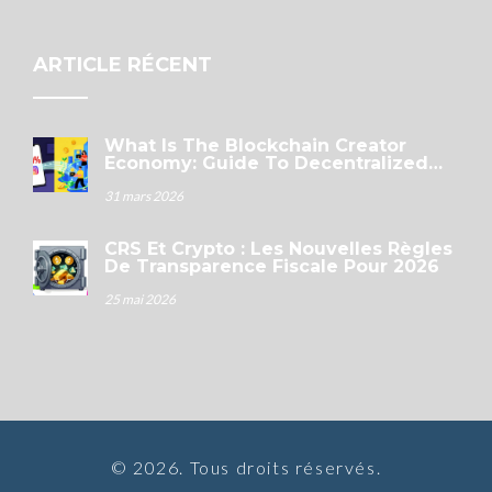
ARTICLE RÉCENT
What Is The Blockchain Creator
Economy: Guide To Decentralized
Monetization
31 mars 2026
CRS Et Crypto : Les Nouvelles Règles
De Transparence Fiscale Pour 2026
25 mai 2026
© 2026. Tous droits réservés.