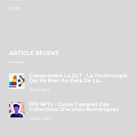
RGPD
ARTICLE RÉCENT
Comprendre La DLT : La Technologie
Qui Va Bien Au-Delà De La
Blockchain
20 juin 2026
PFP NFTs : Guide Complet Des
Collections D'avatars Numériques
16 sept. 2025