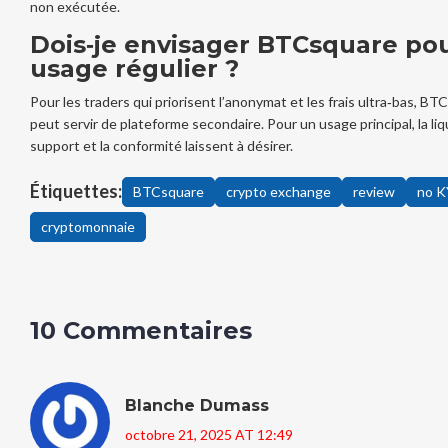
non exécutée.
Dois‑je envisager BTCsquare po
usage régulier ?
Pour les traders qui priorisent l’anonymat et les frais ultra‑bas, B
peut servir de plateforme secondaire. Pour un usage principal, la liqu
support et la conformité laissent à désirer.
Étiquettes:
BTCsquare
crypto exchange
review
no 
cryptomonnaie
10 Commentaires
Blanche Dumass
octobre 21, 2025 AT 12:49