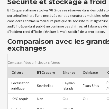
Sécurité et stockage à froid
BTCsquare affirme stocker 98 % de ses réserves dans des
cold st
portefeuilles hors ligne protégés par des signatures multiples, gé
considérés comme la meilleure pratique de sécurité
multisignature
audit indépendant publié ne confirme ces chiffres, et l’absence de 
d’incident rend difficile d’évaluer la vraie solidité de la protection.
Comparaison avec les grand
exchanges
Comparatif des principaux critères
Critère
BTCsquare
Binance
Coinbase
K
Localisation
Cayman
É
Seychelles
États‑Unis
juridique
Islands
/
KYC requis
Non
Oui
Oui
O