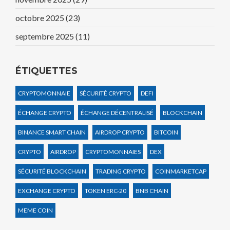
octobre 2025
(23)
septembre 2025
(11)
ÉTIQUETTES
CRYPTOMONNAIE
SÉCURITÉ CRYPTO
DEFI
ÉCHANGE CRYPTO
ÉCHANGE DÉCENTRALISÉ
BLOCKCHAIN
BINANCE SMART CHAIN
AIRDROP CRYPTO
BITCOIN
CRYPTO
AIRDROP
CRYPTOMONNAIES
DEX
SÉCURITÉ BLOCKCHAIN
TRADING CRYPTO
COINMARKETCAP
EXCHANGE CRYPTO
TOKEN ERC-20
BNB CHAIN
MEME COIN