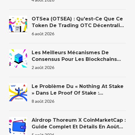
OTSea (OTSEA) : Qu'est-Ce Que Ce
Token De Trading OTC Décentralisé
?
6 août 2026
Les Meilleurs Mécanismes De
Consensus Pour Les Blockchains
D'entreprise En 2026
2 août 2026
Le Problème Du « Nothing At Stake
» Dans Le Proof Of Stake :
Explication
8 août 2026
Airdrop Thoreum X CoinMarketCap :
Guide Complet Et Détails En Août
2026
5 août 2026