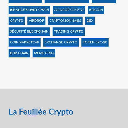
BINANCE SMART CHAIN
AIRDROP CRYPTO
BITCOIN
CRYPTO
AIRDROP
CRYPTOMONNAIES
DEX
SÉCURITÉ BLOCKCHAIN
TRADING CRYPTO
COINMARKETCAP
EXCHANGE CRYPTO
TOKEN ERC-20
BNB CHAIN
MEME COIN
La Feuillée Crypto