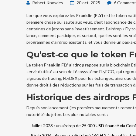
Robert Knowles
20 oct. 2025
6 Commenta
Lorsque vous explorez les
Franklin (FLY)
est le token nati
première chose qui saute aux yeux, c’est l’abondance de 
centaines de jetons sans investissement. L’airdrop « Fly t
lance, comment participer, et surtout, quelles sont les vra
programmes d’airdrop existants, et vous donne un pas‑à‑pa
Qu’est‑ce que le token Fr
Le token
Franklin FLY airdrop
repose sur la blockchain Et
servir d’utilité au sein de l’écosystème
FLyECO
, qui regro
signaux de trading,
FLyDEX
pour les échanges, ainsi que d
donne droit à des réductions sur les frais de transaction
Historique des airdrops 
Depuis son lancement (les premiers mouvements remontent 
notoriété du jeton. Les plus notables sont :
Juillet 2023 : un airdrop de 25 000 USD financé via
Coin
8 juin 2024 :
Binance
a distribué 164 FLY à des utilisate