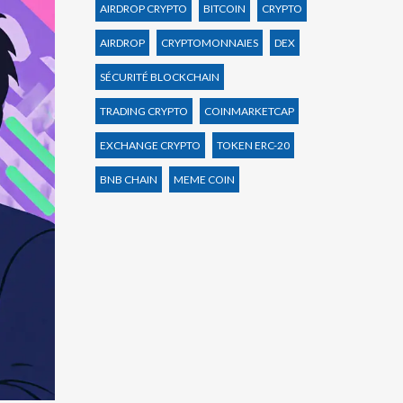
AIRDROP CRYPTO
BITCOIN
CRYPTO
AIRDROP
CRYPTOMONNAIES
DEX
SÉCURITÉ BLOCKCHAIN
TRADING CRYPTO
COINMARKETCAP
EXCHANGE CRYPTO
TOKEN ERC-20
BNB CHAIN
MEME COIN