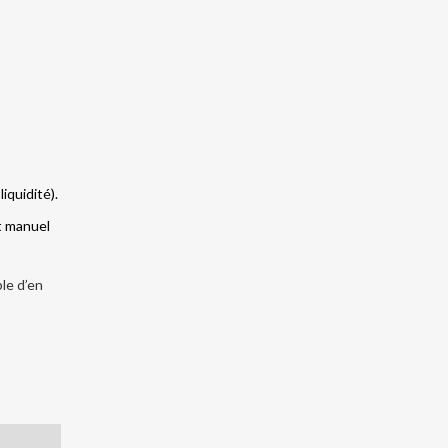
iquidité).
it manuel
ble d’en