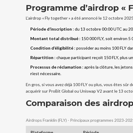
Programme d’airdrop « Fl
L’airdrop « Fly together » a été annoncé le 12 octobre 2025 v
Période d’inscription
: du 13 octobre 00:00 UTC au 2
Montant total distribué
: 150 000 FLY, soit environ 5
Condition d’éligibilité
: posséder au moins 100 FLY dan
Répartition
: chaque participant reçoit 150 FLY, plus un
Processus de réclamation
: après la clôture, les jeto
n’est nécessaire.
En gros, si vous avez déjà 100 FLY ou plus, vous êtes sûr d
acquérir sur
ProBit Global
ou
Uniswap V2
avant le 13 octo
Comparaison des airdrop
Airdrops Franklin (FLY) - Principaux programmes 2023‑202
Plateforme
Période