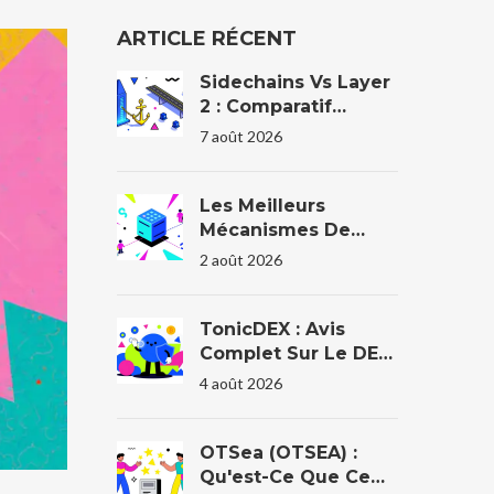
ARTICLE RÉCENT
Sidechains Vs Layer
2 : Comparatif
Technique Et
7 août 2026
Pratique En 2026
Les Meilleurs
Mécanismes De
Consensus Pour Les
2 août 2026
Blockchains
D'entreprise En 2026
TonicDEX : Avis
Complet Sur Le DEX
De NEAR En 2026
4 août 2026
OTSea (OTSEA) :
Qu'est-Ce Que Ce