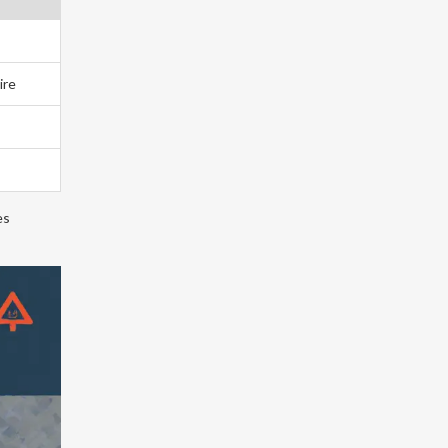
ire
es