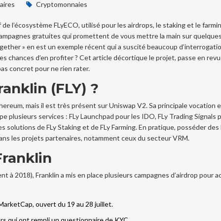
ires
Cryptomonnaies
f de l’écosystème FLyECO, utilisé pour les airdrops, le staking et le farmi
campagnes gratuites qui promettent de vous mettre la main sur quelque
ogether » en est un exemple récent qui a suscité beaucoup d’interrogation
ies chances d’en profiter ? Cet article décortique le projet, passe en revu
s concret pour ne rien rater.
anklin (FLY) ?
hereum, mais il est très présent sur
Uniswap V2
. Sa principale vocation 
upe plusieurs services :
FLy Launchpad
pour les IDO,
FLy Trading Signals
p
es solutions de
FLy Staking
et de
FLy Farming
. En pratique, posséder des
 dans les projets partenaires, notamment ceux du secteur VRM.
Franklin
à 2018), Franklin a mis en place plusieurs campagnes d’airdrop pour acc
MarketCap
, ouvert du 19 au 28 juillet.
urs qui ont rempli un questionnaire de KYC.