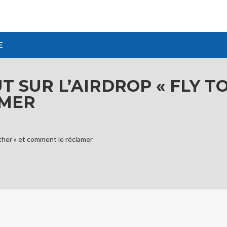
E
UT SUR L’AIRDROP « FLY T
AMER
gether » et comment le réclamer