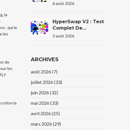
Token De Trading
6 août 2026
OTC Décentralisé ?
ng
, la
s
HyperSwap V2 : Test
s : qui le
Complet De
e les
L'agrégateur DEX
3 août 2026
Cross-Chain Sur
HyperEVM
ARCHIVES
est de
our les
août 2026
(7)
 FLY
juillet 2026
(33)
juin 2026
(32)
mai 2026
(33)
roître la
avril 2026
(25)
mars 2026
(29)