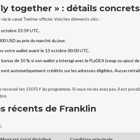
y together » : détails concrets
ia le canal Twitter officiel. Voici les éléments clés :
0 octobre 23:59 UTC.
 000 USD au prix du marché du jour.
s votre wallet avant le 13 octobre 00:00 UTC.
 bonus de 10 % si son wallet a interagi avec le
FLyDEX
(swap ou ajout de l
ns sont automatiquement crédités sur les adresses éligibles. Aucun retra
e recevoir les 150 FLY du programme. Si vous ne les avez pas, il est possi
bre.
s récents de Franklin
5
Montant total distribué
Condition principale