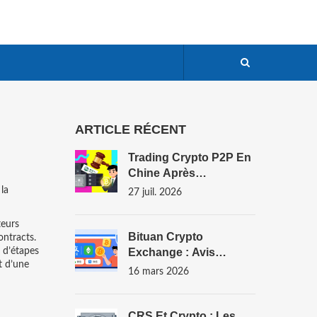
ARTICLE RÉCENT
Trading Crypto P2P En
Chine Après
L'interdiction De 2021 :
 la
27 juil. 2026
Guide Des Risques Et
Méthodes
teurs
Bituan Crypto
ontracts
.
e d’étapes
Exchange : Avis
t d’une
Complet Et Analyse En
16 mars 2026
2026
CRS Et Crypto : Les