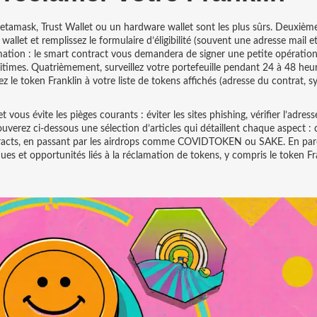
etamask, Trust Wallet ou un hardware wallet sont les plus sûrs. Deuxiè
e wallet et remplissez le formulaire d’éligibilité (souvent une adresse mail 
amation : le smart contract vous demandera de signer une petite opératio
itimes. Quatrièmement, surveillez votre portefeuille pendant 24 à 48 heur
z le token Franklin à votre liste de tokens affichés (adresse du contrat, 
vous évite les pièges courants : éviter les sites phishing, vérifier l’adres
rouverez ci‑dessous une sélection d’articles qui détaillent chaque aspect :
tracts, en passant par les airdrops comme COVIDTOKEN ou SAKE. En par
ues et opportunités liés à la réclamation de tokens, y compris le token Fr