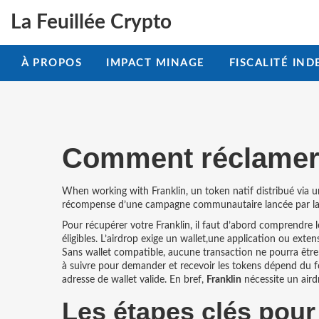
La Feuillée Crypto
À PROPOS
IMPACT MINAGE
FISCALITÉ IND
Comment réclamer 
When working with
Franklin
,
un token natif distribué via 
récompense d’une campagne communautaire lancée par la
Pour récupérer votre Franklin, il faut d’abord comprendre 
éligibles
. L’airdrop exige un
wallet
,
une application ou extens
Sans wallet compatible, aucune transaction ne pourra être 
à suivre pour demander et recevoir les tokens
dépend du for
adresse de wallet valide. En bref,
Franklin
nécessite un aird
Les étapes clés pour