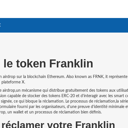
E
le token Franklin
un airdrop sur la blockchain Ethereum
. Also known as
FRNK
, it représente
 plateforme X.
le
airdrop
,
un mécanisme qui distribue gratuitement des tokens aux utilisa
ion capable de stocker des tokens ERC‑20 et d’interagir avec les smart c
signée, ce qui bloque la réclamation. Le
processus de réclamation
,
la séri
mulaire fourni par les organisateurs, d’une preuve d’identité minimale e
rop, un wallet et un processus de réclamation bien définis.
 réclamer votre Franklin