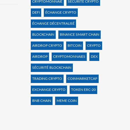
CRYPTOMONNAIE
SÉCURITÉ CRYPTO
DEFI
ÉCHANGE CRYPTO
ÉCHANGE DÉCENTRALISÉ
BLOCKCHAIN
BINANCE SMART CHAIN
AIRDROP CRYPTO
BITCOIN
CRYPTO
AIRDROP
CRYPTOMONNAIES
DEX
SÉCURITÉ BLOCKCHAIN
TRADING CRYPTO
COINMARKETCAP
EXCHANGE CRYPTO
TOKEN ERC-20
BNB CHAIN
MEME COIN