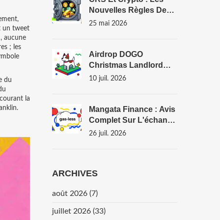
Nouvelles Règles De
mement,
Transparence Fiscale
25 mai 2026
et un tweet
Pour 2026
n, aucune
es ; les
Airdrop DOGO
symbole
Christmas Landlord
NFT : Guide Complet Et
10 juil. 2026
se du
Vérification (2025-2026)
 du
courant la
anklin.
Mangata Finance : Avis
Complet Sur L'échange
Décentralisé De
26 juil. 2026
Polkadot (2026)
ARCHIVES
août 2026
(7)
juillet 2026
(33)