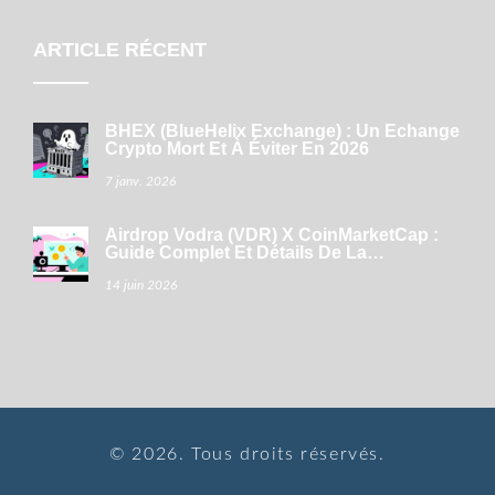
ARTICLE RÉCENT
BHEX (BlueHelix Exchange) : Un Échange
Crypto Mort Et À Éviter En 2026
7 janv. 2026
Airdrop Vodra (VDR) X CoinMarketCap :
Guide Complet Et Détails De La
Distribution
14 juin 2026
© 2026. Tous droits réservés.