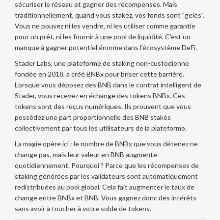
sécuriser le réseau et gagner des récompenses. Mais
traditionnellement, quand vous stakez, vos fonds sont "gelés".
Vous ne pouvez ni les vendre, ni les utiliser comme garantie
pour un prêt, ni les fournir à une pool de liquidité. C'est un
manque à gagner potentiel énorme dans l'écosystème DeFi.
Stader Labs
, une plateforme de staking non-custodienne
fondée en 2018, a créé BNBx pour briser cette barrière.
Lorsque vous déposez des BNB dans le contrat intelligent de
Stader, vous recevez en échange des tokens BNBx. Ces
tokens sont des reçus numériques. Ils prouvent que vous
possédez une part proportionnelle des BNB stakés
collectivement par tous les utilisateurs de la plateforme.
La magie opère ici : le nombre de BNBx que vous détenez ne
change pas, mais leur valeur en BNB augmente
quotidiennement. Pourquoi ? Parce que les récompenses de
staking générées par les validateurs sont automatiquement
redistribuées au pool global. Cela fait augmenter le taux de
change entre BNBx et BNB. Vous gagnez donc des intérêts
sans avoir à toucher à votre solde de tokens.