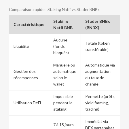
Comparaison rapide : Staking Natif vs Stader BNBx
Staking
Stader BNBx
Caractéristique
Natif BNB
(BNBX)
Aucune
Totale (token
Liquidité
(fonds
transférable)
bloqués)
Manuelle ou
Automatique via
Gestion des
automatique
augmentation
récompenses
selon le
du taux de
wallet
change
Impossible
Permette (prêts,
Utilisation DeFi
pendant le
yield farming,
staking
trading)
Immédiat via
7 à 15 jours
DEX partenaires