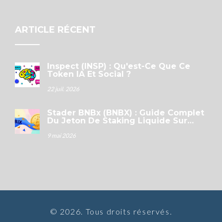
ARTICLE RÉCENT
Inspect (INSP) : Qu'est-Ce Que Ce
Token IA Et Social ?
22 juil. 2026
Stader BNBx (BNBX) : Guide Complet
Du Jeton De Staking Liquide Sur
BNB Chain
9 mai 2026
© 2026. Tous droits réservés.