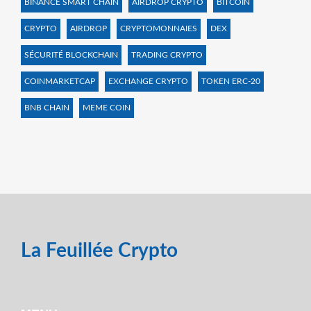
BINANCE SMART CHAIN
AIRDROP CRYPTO
BITCOIN
CRYPTO
AIRDROP
CRYPTOMONNAIES
DEX
SÉCURITÉ BLOCKCHAIN
TRADING CRYPTO
COINMARKETCAP
EXCHANGE CRYPTO
TOKEN ERC-20
BNB CHAIN
MEME COIN
La Feuillée Crypto