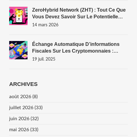
ZeroHybrid Network (ZHT) : Tout Ce Que
Vous Devez Savoir Sur Le Potentielle
Airdrop Et CoinMarketCap
14 mars 2026
Échange Automatique D’informations
Fiscales Sur Les Cryptomonnaies :
Cadre, Mise En Œuvre Et Impacts
19 juil. 2025
ARCHIVES
août 2026
(8)
juillet 2026
(33)
juin 2026
(32)
mai 2026
(33)