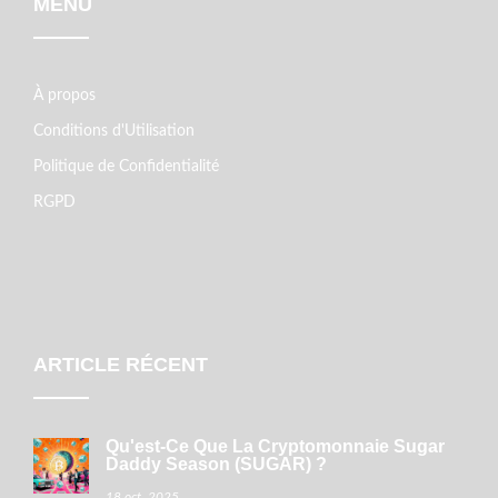
MENU
À propos
Conditions d'Utilisation
Politique de Confidentialité
RGPD
ARTICLE RÉCENT
Qu'est-Ce Que La Cryptomonnaie Sugar
Daddy Season (SUGAR) ?
18 oct. 2025