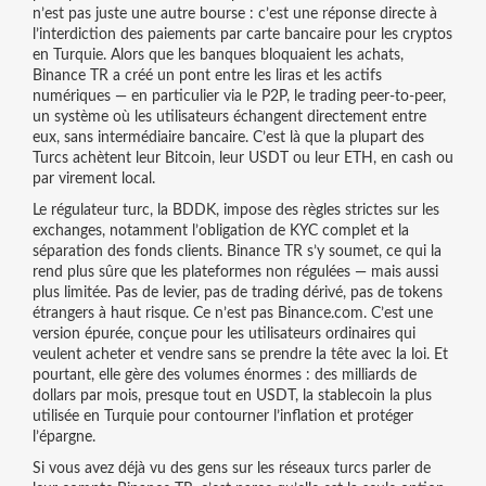
n’est pas juste une autre bourse : c’est une réponse directe à
l’interdiction des paiements par carte bancaire pour les cryptos
en Turquie. Alors que les banques bloquaient les achats,
Binance TR a créé un pont entre les liras et les actifs
numériques — en particulier via le
P2P
,
le trading peer-to-peer,
un système où les utilisateurs échangent directement entre
eux, sans intermédiaire bancaire
. C’est là que la plupart des
Turcs achètent leur Bitcoin, leur USDT ou leur ETH, en cash ou
par virement local.
Le
régulateur turc
,
la BDDK, impose des règles strictes sur les
exchanges, notamment l’obligation de KYC complet et la
séparation des fonds clients
. Binance TR s’y soumet, ce qui la
rend plus sûre que les plateformes non régulées — mais aussi
plus limitée. Pas de levier, pas de trading dérivé, pas de tokens
étrangers à haut risque. Ce n’est pas Binance.com. C’est une
version épurée, conçue pour les utilisateurs ordinaires qui
veulent acheter et vendre sans se prendre la tête avec la loi. Et
pourtant, elle gère des volumes énormes : des milliards de
dollars par mois, presque tout en
USDT
,
la stablecoin la plus
utilisée en Turquie pour contourner l’inflation et protéger
l’épargne
.
Si vous avez déjà vu des gens sur les réseaux turcs parler de