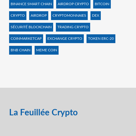
BINANCE SMART CHAIN
AIRDROP CRYPTO
BITCOIN
CRYPTO
AIRDROP
CRYPTOMONNAIES
DEX
SÉCURITÉ BLOCKCHAIN
TRADING CRYPTO
COINMARKETCAP
EXCHANGE CRYPTO
TOKEN ERC-20
BNB CHAIN
MEME COIN
La Feuillée Crypto