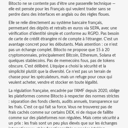
Bitocto ne se contente pas d’être une passerelle technique —
elle est pensée pour les Français qui veulent trader sans se
perdre dans des interfaces en anglais ou des règles floues.
Elle se relie directement au
système bancaire français
,
permettant des dépôts et retraits en euros via SEPA, avec une
vérification d’identité simple et conforme au RGPD
. Pas besoin
de carte de crédit étrangère ni de compte à l’étranger. C’est un
avantage concret pour les débutants. Mais attention : ce n’est
pas un échange complet. Bitocto ne propose que 15 à 20
cryptomonnaies, principalement Bitcoin, Ethereum, Solana et
quelques stablecoins. Pas de memecoins fous, pas de tokens
obscure. C’est délibéré. L’équipe a choisi la sécurité et la
simplicité plutôt que la diversité. Ce n’est pas un terrain de
chasse pour les spéculateurs, mais un refuge pour ceux qui
veulent acheter, vendre et stocker en toute légalité.
La
régulation française
,
encadrée par l’AMF depuis 2020, oblige
les plateformes comme Bitocto à respecter des normes strictes
: séparation des fonds clients, audits annuels, transparence sur
les frais
. C’est ce qui fait sa force. Vous ne trouverez pas de
frais cachés comme sur certains DEX, ni de risque de faillite
comme sur des plateformes non régulées. Mais cette sécurité a
un prix : les frais sont un peu plus élevés que sur les échanges