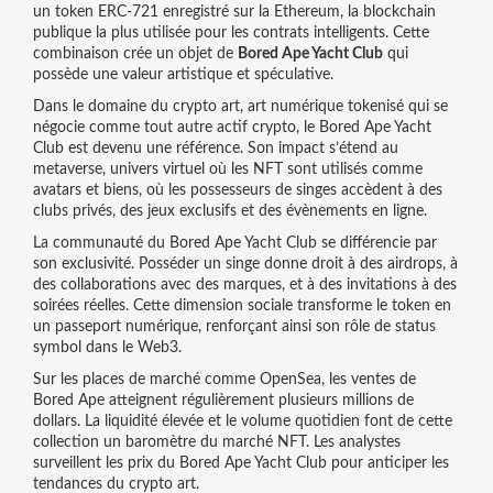
un token ERC‑721 enregistré sur la
Ethereum
,
la blockchain
publique la plus utilisée pour les contrats intelligents
. Cette
combinaison crée un objet de
Bored Ape Yacht Club
qui
possède une valeur artistique et spéculative.
Dans le domaine du
crypto art
,
art numérique tokenisé qui se
négocie comme tout autre actif crypto
, le Bored Ape Yacht
Club est devenu une référence. Son impact s’étend au
metaverse
,
univers virtuel où les NFT sont utilisés comme
avatars et biens
, où les possesseurs de singes accèdent à des
clubs privés, des jeux exclusifs et des évènements en ligne.
La communauté du Bored Ape Yacht Club se différencie par
son exclusivité. Posséder un singe donne droit à des airdrops, à
des collaborations avec des marques, et à des invitations à des
soirées réelles. Cette dimension sociale transforme le token en
un passeport numérique, renforçant ainsi son rôle de status
symbol dans le Web3.
Sur les places de marché comme OpenSea, les ventes de
Bored Ape atteignent régulièrement plusieurs millions de
dollars. La liquidité élevée et le volume quotidien font de cette
collection un baromètre du marché NFT. Les analystes
surveillent les prix du Bored Ape Yacht Club pour anticiper les
tendances du crypto art.