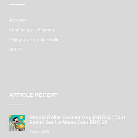
À propos
Conditions d'Utilisation
Politique de Confidentialité
RGPD
ARTICLE RÉCENT
Bitcoin Roller Coaster Guy (BRCG) : Tout
Savoir Sur Le Meme Coin ERC‑20
26 oct. 2025