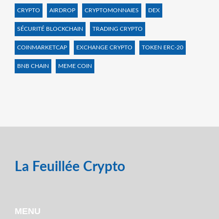
CRYPTO
AIRDROP
CRYPTOMONNAIES
DEX
SÉCURITÉ BLOCKCHAIN
TRADING CRYPTO
COINMARKETCAP
EXCHANGE CRYPTO
TOKEN ERC-20
BNB CHAIN
MEME COIN
La Feuillée Crypto
MENU