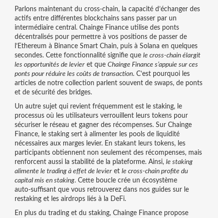
Parlons maintenant du
cross‑chain
,
la capacité d’échanger des
actifs entre différentes blockchains sans passer par un
intermédiaire central
. Chainge Finance utilise des ponts
décentralisés pour permettre à vos positions de passer de
l’Ethereum à Binance Smart Chain, puis à Solana en quelques
secondes. Cette fonctionnalité signifie que
le cross‑chain élargit
les opportunités de levier
et que
Chainge Finance s’appuie sur ces
ponts pour réduire les coûts de transaction
. C’est pourquoi les
articles de notre collection parlent souvent de swaps, de ponts
et de sécurité des bridges.
Un autre sujet qui revient fréquemment est le
staking
,
le
processus où les utilisateurs verrouillent leurs tokens pour
sécuriser le réseau et gagner des récompenses
. Sur Chainge
Finance, le staking sert à alimenter les pools de liquidité
nécessaires aux marges levier. En stakant leurs tokens, les
participants obtiennent non seulement des récompenses, mais
renforcent aussi la stabilité de la plateforme. Ainsi,
le staking
alimente le trading à effet de levier
et
le cross‑chain profite du
capital mis en staking
. Cette boucle crée un écosystème
auto‑suffisant que vous retrouverez dans nos guides sur le
restaking et les airdrops liés à la DeFi.
En plus du trading et du staking, Chainge Finance propose