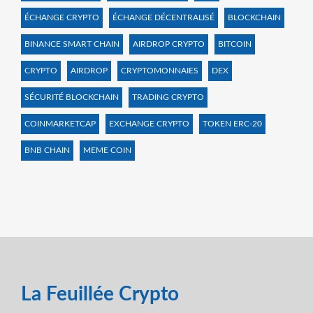
ÉCHANGE CRYPTO
ÉCHANGE DÉCENTRALISÉ
BLOCKCHAIN
BINANCE SMART CHAIN
AIRDROP CRYPTO
BITCOIN
CRYPTO
AIRDROP
CRYPTOMONNAIES
DEX
SÉCURITÉ BLOCKCHAIN
TRADING CRYPTO
COINMARKETCAP
EXCHANGE CRYPTO
TOKEN ERC-20
BNB CHAIN
MEME COIN
La Feuillée Crypto