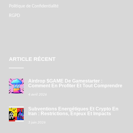
Politique de Confidentialité
RGPD
ARTICLE RÉCENT
Airdrop $GAME De Gamestarter :
Comment En Profiter Et Tout Comprendre
4 avril 2026
Subventions Énergétiques Et Crypto En
Iran : Restrictions, Enjeux Et Impacts
3 juin 2026