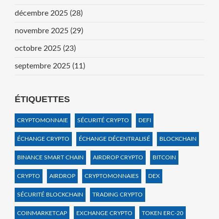
décembre 2025
(28)
novembre 2025
(29)
octobre 2025
(23)
septembre 2025
(11)
ÉTIQUETTES
CRYPTOMONNAIE
SÉCURITÉ CRYPTO
DEFI
ÉCHANGE CRYPTO
ÉCHANGE DÉCENTRALISÉ
BLOCKCHAIN
BINANCE SMART CHAIN
AIRDROP CRYPTO
BITCOIN
CRYPTO
AIRDROP
CRYPTOMONNAIES
DEX
SÉCURITÉ BLOCKCHAIN
TRADING CRYPTO
COINMARKETCAP
EXCHANGE CRYPTO
TOKEN ERC-20