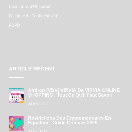
Conditions d'Utilisation
Politique de Confidentialité
RGPD
ARTICLE RÉCENT
Airdrop (VDV) VIRVIA De VIRVIA ONLINE
SHOPPING : Tout Ce Qu’il Faut Savoir
28 août 2025
Restrictions Des Cryptomonnaies En
Équateur : Guide Complet 2025
21 juin 2025