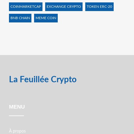
COINMARKETCAP
EXCHANGE CRYPTO
TOKEN ERC-20
BNB CHAIN
MEME COIN
La Feuillée Crypto
MENU
À propos