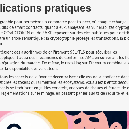
lications pratiques
yptographie pour permettre un commerce peer‑to‑peer, où chaque échange
 audits de smart contracts, quant à eux, analysent les vulnérabilités crypt
ux de COVIDTOKEN ou de SAKE reposent sur des clés publiques pour distri
tre un triple sémantique : la cryptographie
protège
les transactions, la b
r.
 intègrent des algorithmes de chiffrement SSL/TLS pour sécuriser les
s appliquent aussi des mécanismes de conformité AML en surveillant les fl
a régulation du marché. De même, le restaking sur Ethereum combine le s
 la disponibilité des validateurs.
 tous les aspects de la finance décentralisée : elle assure la confiance dans
 crée les tokens qui alimentent les ecosystems. Vous allez bientôt découv
cepts se traduisent en guides concrets, analyses de risques et études de ca
réglementations sur le minage, en passant par les audits de sécurité et le