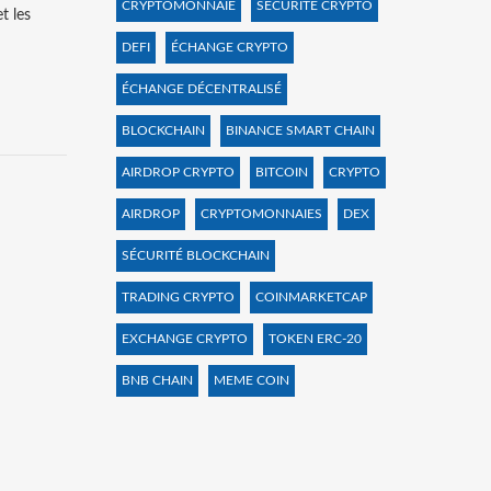
CRYPTOMONNAIE
SÉCURITÉ CRYPTO
t les
DEFI
ÉCHANGE CRYPTO
ÉCHANGE DÉCENTRALISÉ
BLOCKCHAIN
BINANCE SMART CHAIN
AIRDROP CRYPTO
BITCOIN
CRYPTO
AIRDROP
CRYPTOMONNAIES
DEX
SÉCURITÉ BLOCKCHAIN
TRADING CRYPTO
COINMARKETCAP
EXCHANGE CRYPTO
TOKEN ERC-20
BNB CHAIN
MEME COIN