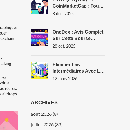
CoinMarketCap : Tout
Ce Que Vous Devez
8 déc. 2025
Savoir Sur L'airdrop
Potentiel
ographiques
OneDex : Avis Complet
buer
Sur Cette Bourse
lockchain
Crypto Décentralisée
28 oct. 2025
Spécialisée MultiversX
ux
taking
Éliminer Les
Intermédiaires Avec La
Blockchain
 les
12 mars 2026
rir, à
s réelles.
s airdrops
ARCHIVES
août 2026
(8)
juillet 2026
(33)