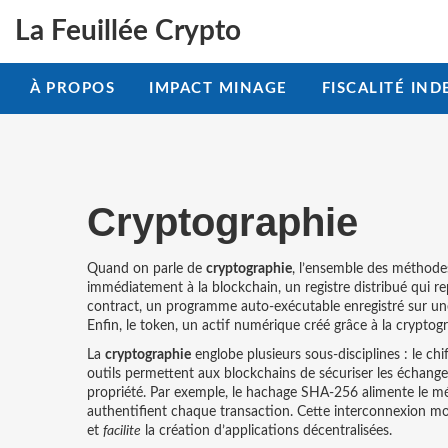
La Feuillée Crypto
À PROPOS
IMPACT MINAGE
FISCALITÉ IND
Cryptographie
Quand on parle de
cryptographie
,
l’ensemble des méthode
immédiatement à la
blockchain
,
un registre distribué qui r
contract
,
un programme auto‑exécutable enregistré sur un
Enfin, le
token
,
un actif numérique créé grâce à la cryptog
La
cryptographie
englobe plusieurs sous‑disciplines : le ch
outils permettent aux blockchains de sécuriser les échanges
propriété. Par exemple, le hachage SHA‑256 alimente le mé
authentifient chaque transaction. Cette interconnexion m
et
facilite
la création d’applications décentralisées.