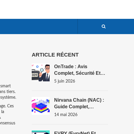
ARTICLE RÉCENT
OnTrade : Avis
Complet, Sécurité Et
Alternatives Pour
5 juin 2026
Trader En 2026
a
smart
ns tiers.
osystème.
Nirvana Chain (NAC) :
age. Ces
Guide Complet,
 la
Technologie Et Analyse
14 mai 2026
A
Du Token
onsensus
EVRY (EvryNet) Et