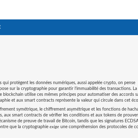
E
s qui protègent les données numériques
, aussi appelée
crypto
, on pense
epose sur la cryptographie pour garantir l’immuabilité des transactions
. L
e blockchain
utilise ces mêmes principes pour automatiser des accords sa
raphie et aux smart contracts
représente la valeur qui circule dans cet éc
iffrement symétrique, le chiffrement asymétrique et les fonctions de hach
, aux smart contracts de vérifier les conditions et aux tokens de prouver
canisme de preuve de travail de Bitcoin, tandis que les signatures ECDS
ontre que la cryptographie
exige
une compréhension des protocoles de c