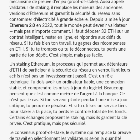
mécanisme de preuve d’enjeu (proof-of-stake)
. Aussi appelé
validateur de staking
, il remplace les mineurs des anciennes
versions d’Ethereum et garantit la sécurité du réseau sans
consommer d’électricité à grande échelle.
Depuis la mise à jour
Ethereum 2.0
en 2022, tout le monde peut devenir validateur
— mais pas n’importe comment. Il faut déposer 32 ETH sur un
contrat intelligent, rester en ligne, et répondre aux défis du
réseau. Si tu fais bien ton travail, tu gagnes des récompenses
en ETH. Si tu te trompes ou tu te déconnectes, tu perds une
partie de ton dépôt. C’est simple, mais pas facile.
Un
staking Ethereum
,
le processus qui permet aux détenteurs
d’ETH de participer à la sécurité du réseau en verrouillant leurs
actifs
n’est pas un investissement passif. C’est un rôle
technique. Tu dois avoir un ordinateur fiable, une connexion
stable, et comprendre les mises à jour du logiciel. Beaucoup
pensent que c’est comme mettre de l’argent à la banque. Ce
n’est pas le cas. Si ton serveur plante pendant une mise à jour
critique, tu peux être pénalisé. Et si tu utilises un service tiers
pour staker à ta place, tu perds le contrôle total de tes fonds.
Certains échanges proposent le staking, mais ils gardent la clé
privée. C’est pratique, mais pas sécurisé.
Le
consensus proof-of-stake
,
le système qui remplace la preuve
de travail en sélectionnant les validateurs selon la quantité