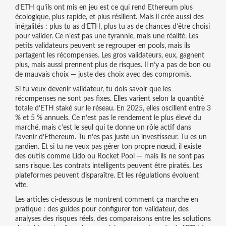
d’ETH qu’ils ont mis en jeu
est ce qui rend Ethereum plus
écologique, plus rapide, et plus résilient. Mais il crée aussi des
inégalités : plus tu as d’ETH, plus tu as de chances d’être choisi
pour valider. Ce n’est pas une tyrannie, mais une réalité. Les
petits validateurs peuvent se regrouper en pools, mais ils
partagent les récompenses. Les gros validateurs, eux, gagnent
plus, mais aussi prennent plus de risques. Il n’y a pas de bon ou
de mauvais choix — juste des choix avec des compromis.
Si tu veux devenir validateur, tu dois savoir que les
récompenses ne sont pas fixes. Elles varient selon la quantité
totale d’ETH staké sur le réseau. En 2025, elles oscillent entre 3
% et 5 % annuels. Ce n’est pas le rendement le plus élevé du
marché, mais c’est le seul qui te donne un rôle actif dans
l’avenir d’Ethereum. Tu n’es pas juste un investisseur. Tu es un
gardien. Et si tu ne veux pas gérer ton propre nœud, il existe
des outils comme Lido ou Rocket Pool — mais ils ne sont pas
sans risque. Les contrats intelligents peuvent être piratés. Les
plateformes peuvent disparaître. Et les régulations évoluent
vite.
Les articles ci-dessous te montrent comment ça marche en
pratique : des guides pour configurer ton validateur, des
analyses des risques réels, des comparaisons entre les solutions