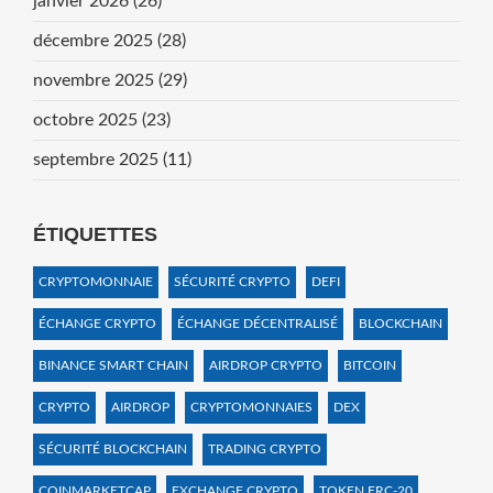
janvier 2026
(26)
décembre 2025
(28)
novembre 2025
(29)
octobre 2025
(23)
septembre 2025
(11)
ÉTIQUETTES
CRYPTOMONNAIE
SÉCURITÉ CRYPTO
DEFI
ÉCHANGE CRYPTO
ÉCHANGE DÉCENTRALISÉ
BLOCKCHAIN
BINANCE SMART CHAIN
AIRDROP CRYPTO
BITCOIN
CRYPTO
AIRDROP
CRYPTOMONNAIES
DEX
SÉCURITÉ BLOCKCHAIN
TRADING CRYPTO
COINMARKETCAP
EXCHANGE CRYPTO
TOKEN ERC-20