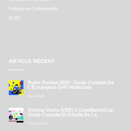
Politique de Confidentialité
RGPD
ARTICLE RÉCENT
Rubic Review 2026 : Guide Complet De
L'Échangeur DeFi Multichain
6 juin 2026
Airdrop Vodra (VDR) X CoinMarketCap :
Guide Complet Et Détails De La
Distribution
14 juin 2026