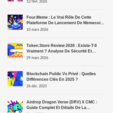
Les Restrictions
12 févr. 2026
Four.Meme : Le Vrai Rôle De Cette
Plateforme De Lancement De Memecoins
Sur BNB Chain
10 mars 2026
Token.store Review 2026 : Existe-T-Il
Vraiment ? Analyse De Sécurité Et
Meilleures Alternatives
29 mars 2026
Blockchain Public Vs Privé : Quelles
Différences Clés En 2025 ?
26 déc. 2025
Airdrop Dragon Verse (DRV) X CMC :
Guide Complet Et Détails De La