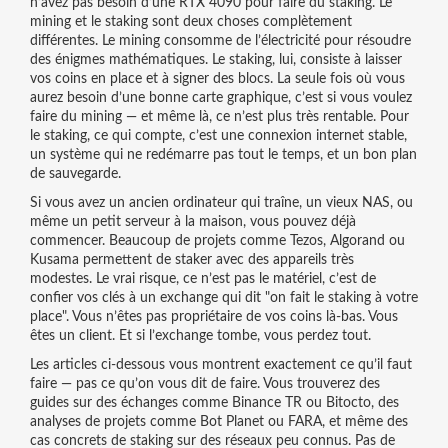
n’avez pas besoin d’une RTX 4090 pour faire du staking. Le
mining et le staking sont deux choses complètement
différentes. Le mining consomme de l’électricité pour résoudre
des énigmes mathématiques. Le staking, lui, consiste à laisser
vos coins en place et à signer des blocs. La seule fois où vous
aurez besoin d’une bonne carte graphique, c’est si vous voulez
faire du mining — et même là, ce n’est plus très rentable. Pour
le staking, ce qui compte, c’est une connexion internet stable,
un système qui ne redémarre pas tout le temps, et un bon plan
de sauvegarde.
Si vous avez un ancien ordinateur qui traîne, un vieux NAS, ou
même un petit serveur à la maison, vous pouvez déjà
commencer. Beaucoup de projets comme Tezos, Algorand ou
Kusama permettent de staker avec des appareils très
modestes. Le vrai risque, ce n’est pas le matériel, c’est de
confier vos clés à un exchange qui dit "on fait le staking à votre
place". Vous n’êtes pas propriétaire de vos coins là-bas. Vous
êtes un client. Et si l’exchange tombe, vous perdez tout.
Les articles ci-dessous vous montrent exactement ce qu’il faut
faire — pas ce qu’on vous dit de faire. Vous trouverez des
guides sur des échanges comme Binance TR ou Bitocto, des
analyses de projets comme Bot Planet ou FARA, et même des
cas concrets de staking sur des réseaux peu connus. Pas de