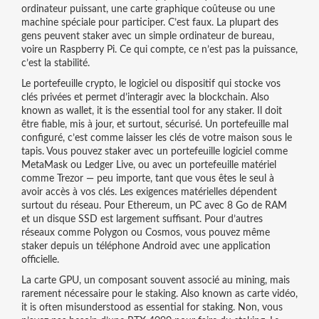
ordinateur puissant, une carte graphique coûteuse ou une
machine spéciale pour participer. C’est faux. La plupart des
gens peuvent staker avec un simple ordinateur de bureau,
voire un Raspberry Pi. Ce qui compte, ce n’est pas la puissance,
c’est la stabilité.
Le
portefeuille crypto
,
le logiciel ou dispositif qui stocke vos
clés privées et permet d’interagir avec la blockchain
. Also
known as
wallet
, it is the essential tool for any staker.
Il doit
être fiable, mis à jour, et surtout, sécurisé. Un portefeuille mal
configuré, c’est comme laisser les clés de votre maison sous le
tapis. Vous pouvez staker avec un portefeuille logiciel comme
MetaMask ou Ledger Live, ou avec un portefeuille matériel
comme Trezor — peu importe, tant que vous êtes le seul à
avoir accès à vos clés. Les exigences matérielles dépendent
surtout du réseau. Pour Ethereum, un PC avec 8 Go de RAM
et un disque SSD est largement suffisant. Pour d’autres
réseaux comme Polygon ou Cosmos, vous pouvez même
staker depuis un téléphone Android avec une application
officielle.
La
carte GPU
,
un composant souvent associé au mining, mais
rarement nécessaire pour le staking
. Also known as
carte vidéo
,
it is often misunderstood as essential for staking.
Non, vous