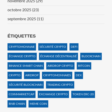
novembre 2025
(29)
octobre 2025
(23)
septembre 2025
(11)
ÉTIQUETTES
CRYPTOMONNAIE
SÉCURITÉ CRYPTO
DEFI
ÉCHANGE CRYPTO
ÉCHANGE DÉCENTRALISÉ
BLOCKCHAIN
BINANCE SMART CHAIN
AIRDROP CRYPTO
BITCOIN
CRYPTO
AIRDROP
CRYPTOMONNAIES
DEX
SÉCURITÉ BLOCKCHAIN
TRADING CRYPTO
COINMARKETCAP
EXCHANGE CRYPTO
TOKEN ERC-20
BNB CHAIN
MEME COIN