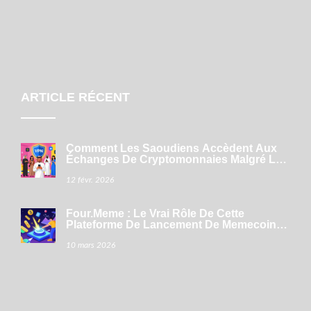
ARTICLE RÉCENT
Comment Les Saoudiens Accèdent Aux
Échanges De Cryptomonnaies Malgré Les
Restrictions
12 févr. 2026
Four.Meme : Le Vrai Rôle De Cette
Plateforme De Lancement De Memecoins
Sur BNB Chain
10 mars 2026