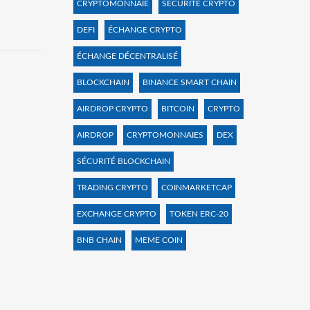
CRYPTOMONNAIE
SÉCURITÉ CRYPTO
DEFI
ÉCHANGE CRYPTO
ÉCHANGE DÉCENTRALISÉ
BLOCKCHAIN
BINANCE SMART CHAIN
AIRDROP CRYPTO
BITCOIN
CRYPTO
AIRDROP
CRYPTOMONNAIES
DEX
SÉCURITÉ BLOCKCHAIN
TRADING CRYPTO
COINMARKETCAP
EXCHANGE CRYPTO
TOKEN ERC-20
BNB CHAIN
MEME COIN