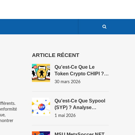
ARTICLE RÉCENT
Qu'est-Ce Que Le
Token Crypto CHIPI ?
Analyse Et
30 mars 2026
Fonctionnement En
2026
Qu'est-Ce Que Sypool
fférents.
(SYP) ? Analyse
onformité
Complète Du Token
ue,
1 mai 2026
DeFi Sur Solana
montrer
MSU MetaSoccer NFT