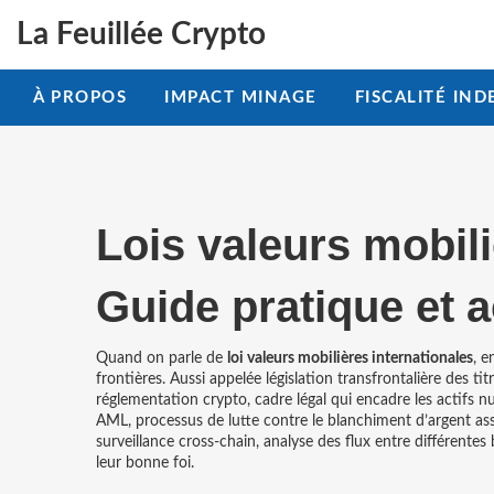
La Feuillée Crypto
À PROPOS
IMPACT MINAGE
FISCALITÉ IND
Lois valeurs mobili
Guide pratique et a
Quand on parle de
loi valeurs mobilières internationales
,
en
frontières
. Aussi appelée
législation transfrontalière des tit
réglementation crypto
,
cadre légal qui encadre les actifs
AML
,
processus de lutte contre le blanchiment d’argent
ass
surveillance cross‑chain
,
analyse des flux entre différentes
leur bonne foi.