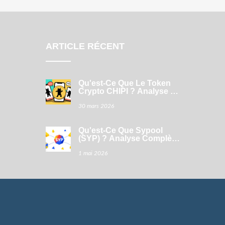
ARTICLE RÉCENT
Qu'est-Ce Que Le Token
Crypto CHIPI ? Analyse Et
Fonctionnement En 2026
30 mars 2026
Qu'est-Ce Que Sypool
(SYP) ? Analyse Complète
Du Token DeFi Sur Solana
1 mai 2026