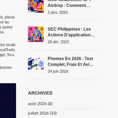
Airdrop : Comment
Participer Et Gagner
5 janv. 2026
Des Tokens En 2026
to
,
places
nt les
à opérer
SEC Philippines : Les
mme
Actions D'application
De La Loi Sur Les
28 déc. 2025
ion locale
Cryptomonnaies En
ocalTrade,
2025
ège). Tous
Phemex En 2026 : Test
Complet, Frais Et Avis
s bonnes
Honnête
24 juin 2026
ARCHIVES
août 2026
(8)
juillet 2026
(33)