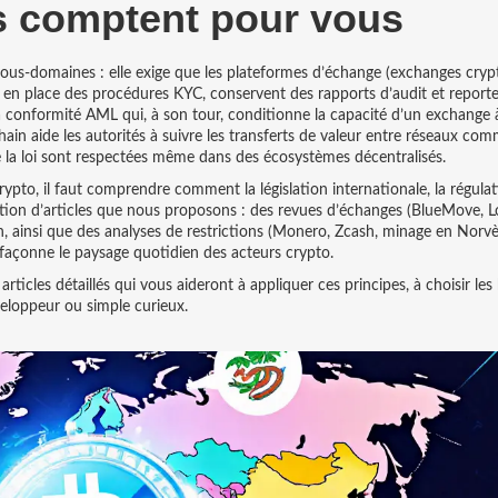
s comptent pour vous
ous‑domaines : elle exige que les plateformes d’échange (
exchanges cryp
 en place des procédures KYC, conservent des rapports d’audit et reporte
a
conformité AML
qui, à son tour, conditionne la capacité d’un exchange 
hain
aide les autorités à suivre les transferts de valeur entre réseaux co
e la loi sont respectées même dans des écosystèmes décentralisés.
rypto, il faut comprendre comment la législation internationale, la régulat
élection d’articles que nous proposons : des revues d’échanges (BlueMove, L
chain, ainsi que des analyses de restrictions (Monero, Zcash, minage en Norv
s façonne le paysage quotidien des acteurs crypto.
rticles détaillés qui vous aideront à appliquer ces principes, à choisir le
veloppeur ou simple curieux.