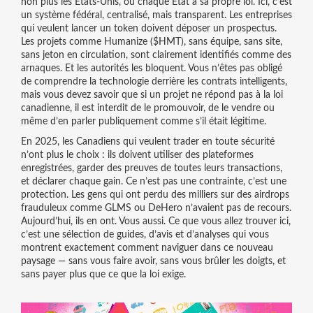
non plus les États-Unis, où chaque État a sa propre loi. Ici, c’est
un système fédéral, centralisé, mais transparent. Les entreprises
qui veulent lancer un token doivent déposer un prospectus.
Les projets comme Humanize ($HMT), sans équipe, sans site,
sans jeton en circulation, sont clairement identifiés comme des
arnaques. Et les autorités les bloquent. Vous n’êtes pas obligé
de comprendre la technologie derrière les contrats intelligents,
mais vous devez savoir que si un projet ne répond pas à la loi
canadienne, il est interdit de le promouvoir, de le vendre ou
même d’en parler publiquement comme s’il était légitime.
En 2025, les Canadiens qui veulent trader en toute sécurité
n’ont plus le choix : ils doivent utiliser des plateformes
enregistrées, garder des preuves de toutes leurs transactions,
et déclarer chaque gain. Ce n’est pas une contrainte, c’est une
protection. Les gens qui ont perdu des milliers sur des airdrops
frauduleux comme GLMS ou DeHero n’avaient pas de recours.
Aujourd’hui, ils en ont. Vous aussi. Ce que vous allez trouver ici,
c’est une sélection de guides, d’avis et d’analyses qui vous
montrent exactement comment naviguer dans ce nouveau
paysage — sans vous faire avoir, sans vous brûler les doigts, et
sans payer plus que ce que la loi exige.