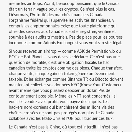
même les airdrops.
Avant, beaucoup pensaient que le Canada
était un terrain vague pour les cryptos. Ce n’est plus le cas.
Désormais, l’
Autorité des marchés financiers Canada
,
l’organisme fédéral qui supervise les activités financières, y
compris les cryptomonnaies
exige que toute plateforme qui
offre des services aux Canadiens soit enregistrée, vérifiée et
soumise à des audits trimestriels. Pas de place pour les bourses
inconnues comme Adonis Exchange si vous voulez rester légal.
Si vous recevez un airdrop — comme ASK de Permission.io ou
BOT de Bot Planet — vous devez le déclarer. Ce n’est pas une
question de moralité, c’est une obligation fiscale. Le fisc
canadien traite les cryptos comme des biens. Chaque transfert,
chaque vente, chaque gain en token génère un événement
taxable. Et les échanges comme Binance TR ou Bitocto doivent
maintenant collecter vos données KYC (Know Your Customer)
avant même que vous puissiez déposer un dollar. Pas de
contournement possible. Même les NFT sont concernés : si
vous les vendez avec profit, vous payez des impôts. Les
hackers nord-coréens qui blanchissent des millions via des
chaînes croisées ne sont pas protégés non plus. Le Canada
collabore avec les États-Unis et l’UE pour traquer ces flux.
Le Canada n’est pas la Chine, où tout est interdit. Il n’est pas