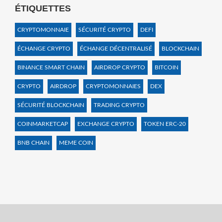
ÉTIQUETTES
CRYPTOMONNAIE
SÉCURITÉ CRYPTO
DEFI
ÉCHANGE CRYPTO
ÉCHANGE DÉCENTRALISÉ
BLOCKCHAIN
BINANCE SMART CHAIN
AIRDROP CRYPTO
BITCOIN
CRYPTO
AIRDROP
CRYPTOMONNAIES
DEX
SÉCURITÉ BLOCKCHAIN
TRADING CRYPTO
COINMARKETCAP
EXCHANGE CRYPTO
TOKEN ERC-20
BNB CHAIN
MEME COIN