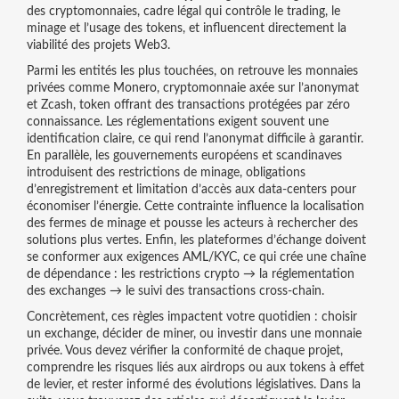
des cryptomonnaies
,
cadre légal qui contrôle le trading, le
minage et l’usage des tokens
, et influencent directement la
viabilité des projets Web3.
Parmi les entités les plus touchées, on retrouve les monnaies
privées comme
Monero
,
cryptomonnaie axée sur l’anonymat
et
Zcash
,
token offrant des transactions protégées par zéro
connaissance
. Les réglementations exigent souvent une
identification claire, ce qui rend l’anonymat difficile à garantir.
En parallèle, les gouvernements européens et scandinaves
introduisent des
restrictions de minage
,
obligations
d’enregistrement et limitation d’accès aux data‑centers
pour
économiser l’énergie. Cette contrainte influence la localisation
des fermes de minage et pousse les acteurs à rechercher des
solutions plus vertes. Enfin, les plateformes d’échange doivent
se conformer aux exigences AML/KYC, ce qui crée une chaîne
de dépendance : les restrictions crypto → la réglementation
des exchanges → le suivi des transactions cross‑chain.
Concrètement, ces règles impactent votre quotidien : choisir
un exchange, décider de miner, ou investir dans une monnaie
privée. Vous devez vérifier la conformité de chaque projet,
comprendre les risques liés aux airdrops ou aux tokens à effet
de levier, et rester informé des évolutions législatives. Dans la