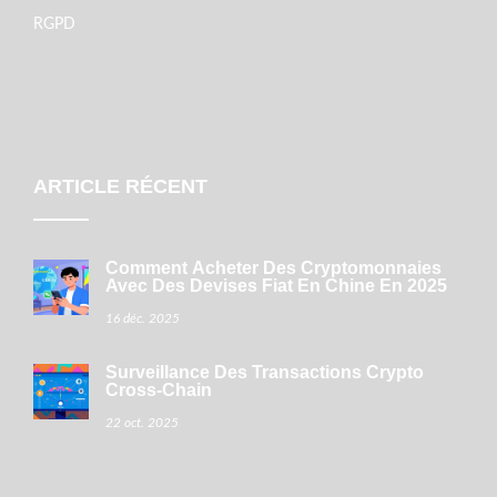
RGPD
ARTICLE RÉCENT
Comment Acheter Des Cryptomonnaies
Avec Des Devises Fiat En Chine En 2025
16 déc. 2025
Surveillance Des Transactions Crypto
Cross‑chain
22 oct. 2025