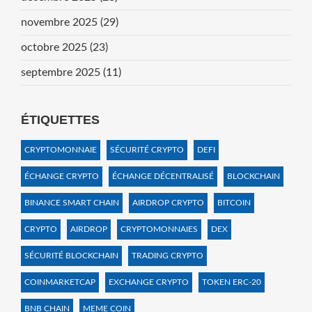
novembre 2025
(29)
octobre 2025
(23)
septembre 2025
(11)
ÉTIQUETTES
CRYPTOMONNAIE
SÉCURITÉ CRYPTO
DEFI
ÉCHANGE CRYPTO
ÉCHANGE DÉCENTRALISÉ
BLOCKCHAIN
BINANCE SMART CHAIN
AIRDROP CRYPTO
BITCOIN
CRYPTO
AIRDROP
CRYPTOMONNAIES
DEX
SÉCURITÉ BLOCKCHAIN
TRADING CRYPTO
COINMARKETCAP
EXCHANGE CRYPTO
TOKEN ERC-20
BNB CHAIN
MEME COIN