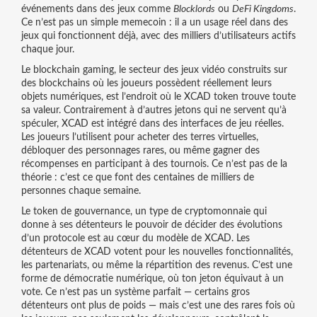
événements dans des jeux comme
Blocklords
ou
DeFi Kingdoms
.
Ce n’est pas un simple memecoin : il a un usage réel dans des
jeux qui fonctionnent déjà, avec des milliers d’utilisateurs actifs
chaque jour.
Le
blockchain gaming
,
le secteur des jeux vidéo construits sur
des blockchains où les joueurs possèdent réellement leurs
objets numériques
, est l’endroit où le XCAD token trouve toute
sa valeur. Contrairement à d’autres jetons qui ne servent qu’à
spéculer, XCAD est intégré dans des interfaces de jeu réelles.
Les joueurs l’utilisent pour acheter des terres virtuelles,
débloquer des personnages rares, ou même gagner des
récompenses en participant à des tournois. Ce n’est pas de la
théorie : c’est ce que font des centaines de milliers de
personnes chaque semaine.
Le
token de gouvernance
,
un type de cryptomonnaie qui
donne à ses détenteurs le pouvoir de décider des évolutions
d’un protocole
est au cœur du modèle de XCAD. Les
détenteurs de XCAD votent pour les nouvelles fonctionnalités,
les partenariats, ou même la répartition des revenus. C’est une
forme de démocratie numérique, où ton jeton équivaut à un
vote. Ce n’est pas un système parfait — certains gros
détenteurs ont plus de poids — mais c’est une des rares fois où