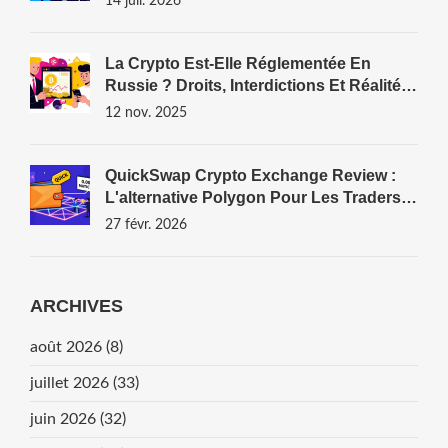
14 juil. 2026
La Crypto Est-Elle Réglementée En
Russie ? Droits, Interdictions Et Réalité
Du Marché En 2025
12 nov. 2025
QuickSwap Crypto Exchange Review :
L'alternative Polygon Pour Les Traders
DeFi
27 févr. 2026
ARCHIVES
août 2026
(8)
juillet 2026
(33)
juin 2026
(32)