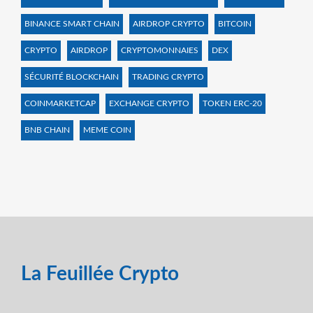
BINANCE SMART CHAIN
AIRDROP CRYPTO
BITCOIN
CRYPTO
AIRDROP
CRYPTOMONNAIES
DEX
SÉCURITÉ BLOCKCHAIN
TRADING CRYPTO
COINMARKETCAP
EXCHANGE CRYPTO
TOKEN ERC-20
BNB CHAIN
MEME COIN
La Feuillée Crypto