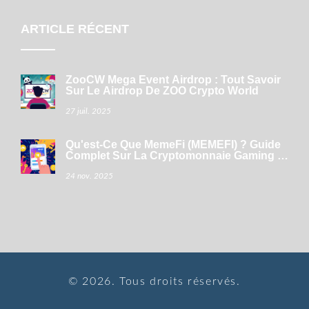
ARTICLE RÉCENT
ZooCW Mega Event Airdrop : Tout Savoir
Sur Le Airdrop De ZOO Crypto World
27 juil. 2025
Qu'est-Ce Que MemeFi (MEMEFI) ? Guide
Complet Sur La Cryptomonnaie Gaming Et
Ses Mécanismes
24 nov. 2025
© 2026. Tous droits réservés.