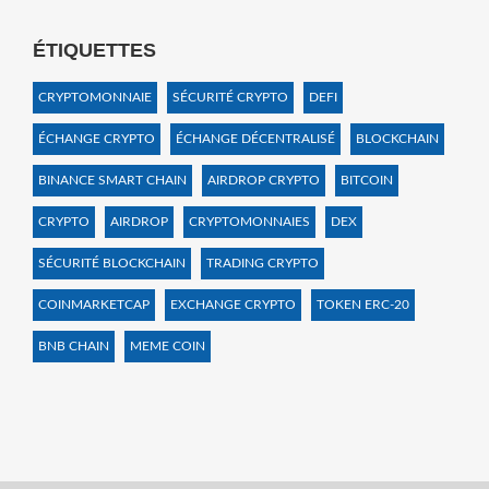
ÉTIQUETTES
CRYPTOMONNAIE
SÉCURITÉ CRYPTO
DEFI
ÉCHANGE CRYPTO
ÉCHANGE DÉCENTRALISÉ
BLOCKCHAIN
BINANCE SMART CHAIN
AIRDROP CRYPTO
BITCOIN
CRYPTO
AIRDROP
CRYPTOMONNAIES
DEX
SÉCURITÉ BLOCKCHAIN
TRADING CRYPTO
COINMARKETCAP
EXCHANGE CRYPTO
TOKEN ERC-20
BNB CHAIN
MEME COIN