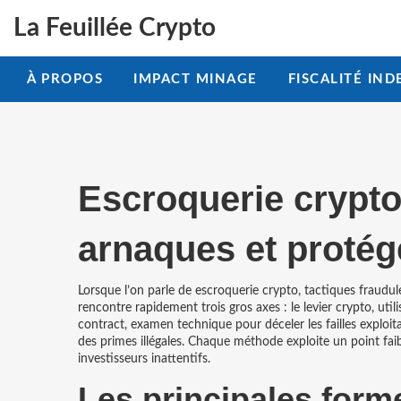
La Feuillée Crypto
À PROPOS
IMPACT MINAGE
FISCALITÉ IND
Escroquerie crypto 
arnaques et protég
Lorsque l’on parle de
escroquerie crypto
,
tactiques fraudul
rencontre rapidement trois gros axes : le
levier crypto
,
util
contract
,
examen technique pour déceler les failles exploit
des primes illégales
. Chaque méthode exploite un point faibl
investisseurs inattentifs.
Les principales form