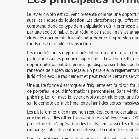
Le levier crypto est souvent présenté comme une opportunit
aussi les risques de liquidation. Les plateformes qui offren
comprend donc ce type de manipulation où la promesse de p
par une société fiable, peut réduire ce risque, mais les arn
alors des documents truqués pour donner l’impression que l
fonds dès la première transaction.
Les marchés noirs crypto représentent un autre terrain ferti
plateformes à des prix bien supérieurs à la valeur réelle, 
opportunité, paient des primes qui disparaissent dès que l
l’absence de supervision légale. En parallèle, la
réglementat
juridiction
évolue rapidement et peut rendre certains service
Une autre forme d’escroquerie fréquente est l’airdrop fra
de portefeuille ou d’informations personnelles. Sans vérifi
phishing. Le lien avec le levier crypto apparaît lorsqu’une f
sur le compte de la victime, entraînant des pertes massives
Les plateformes d’échange non régulées, comme certaines 
aux fraudes. Elles offrent souvent une expérience sans KYC,
procédure de récupération des fonds peut laisser les utilisate
exchange fiable devient une défense clé contre l’escroqueri