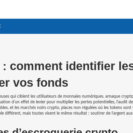
E
: comment identifier le
er vos fonds
euses qui ciblent les utilisateurs de monnaies numériques
.
arnaque crypt
isation d’un effet de levier pour multiplier les pertes potentielles
, l’
audit d
ables
, et les
marchés noirs crypto
,
places non régulées où les tokens sont
e différent, mais toutes visent le même résultat : soutirer de l’argent aux
es d’escroquerie crypto