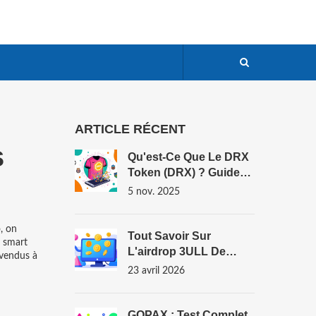
ARTICLE RÉCENT
s
Qu'est-Ce Que Le DRX
Token (DRX) ? Guide
Complet Sur La
5 nov. 2025
Cryptomonnaie Liée Au
Sport Et À La
o
, on
Technologie NFC
Tout Savoir Sur
e smart
L'airdrop 3ULL De
 vendus à
PLAYA3ULL GAMES :
23 avril 2026
Guide Et Détails
GOPAX : Test Complet