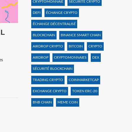
CRYPTOMONNAIE
SÉCURITÉ CRYPTO
DEFI
ÉCHANGE CRYPTO
ÉCHANGE DÉCENTRALISÉ
IL
BLOCKCHAIN
BINANCE SMART CHAIN
AIRDROP CRYPTO
BITCOIN
CRYPTO
AIRDROP
CRYPTOMONNAIES
DEX
es
SÉCURITÉ BLOCKCHAIN
TRADING CRYPTO
COINMARKETCAP
EXCHANGE CRYPTO
TOKEN ERC-20
BNB CHAIN
MEME COIN