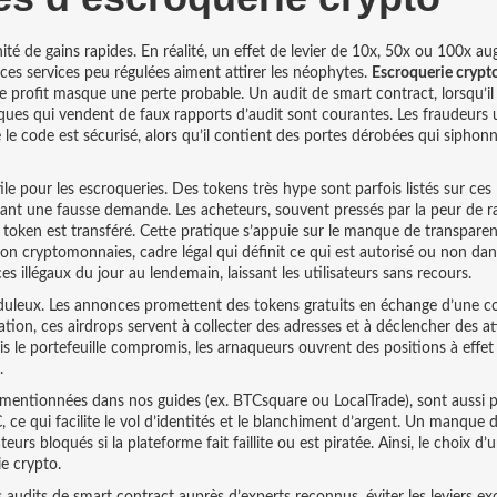
é de gains rapides. En réalité, un effet de levier de 10x, 50x ou 100x a
t ces services peu régulées aiment attirer les néophytes.
Escroquerie crypt
rofit masque une perte probable. Un audit de smart contract, lorsqu’il e
aques qui vendent de faux rapports d’audit sont courantes. Les fraudeurs u
e code est sécurisé, alors qu’il contient des portes dérobées qui siphonn
le pour les escroqueries. Des tokens très hype sont parfois listés sur ces
créant une fausse demande. Les acheteurs, souvent pressés par la peur de r
e token est transféré. Cette pratique s’appuie sur le manque de transpare
ion cryptomonnaies
,
cadre légal qui définit ce qui est autorisé ou non d
s illégaux du jour au lendemain, laissant les utilisateurs sans recours.
uduleux. Les annonces promettent des tokens gratuits en échange d’une 
cation, ces airdrops servent à collecter des adresses et à déclencher des a
ois le portefeuille compromis, les arnaqueurs ouvrent des positions à effet 
.
mentionnées dans nos guides (ex. BTCsquare ou LocalTrade), sont aussi 
 ce qui facilite le vol d’identités et le blanchiment d’argent. Un manque 
urs bloqués si la plateforme fait faillite ou est piratée. Ainsi, le choix d’
e crypto.