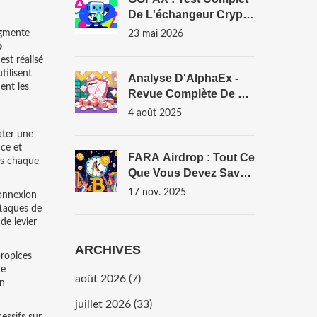
De L'échangeur Crypto
Coréen (Frais, Sécurité,
ugmente
23 mai 2026
KYC)
o
st réalisé
tilisent
Analyse D'AlphaEx -
ent les
Revue Complète De La
Plateforme D’échange
4 août 2025
Crypto
ater une
nce et
FARA Airdrop : Tout Ce
ans chaque
Que Vous Devez Savoir
Sur L'événement
17 nov. 2025
connexion
Faraland X BSC
ttaques de
GameFi
de levier
ARCHIVES
propices
de
août 2026
(7)
un
juillet 2026
(33)