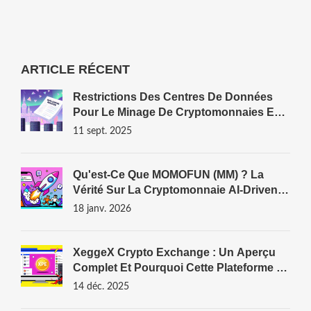
ARTICLE RÉCENT
Restrictions Des Centres De Données
Pour Le Minage De Cryptomonnaies En
Norvège (2025)
11 sept. 2025
Qu'est-Ce Que MOMOFUN (MM) ? La
Vérité Sur La Cryptomonnaie AI-Driven
Meme
18 janv. 2026
XeggeX Crypto Exchange : Un Aperçu
Complet Et Pourquoi Cette Plateforme A
Fermé Définitivement
14 déc. 2025