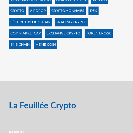
CRYPTO
AIRDROP
CRYPTOMONNAIES
DEX
SÉCURITÉ BLOCKCHAIN
TRADING CRYPTO
COINMARKETCAP
EXCHANGE CRYPTO
TOKEN ERC-20
BNB CHAIN
MEME COIN
La Feuillée Crypto
MENU