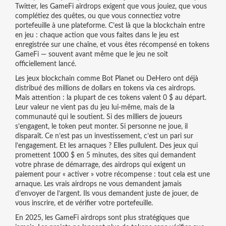
Twitter, les
GameFi airdrops
exigent que vous jouiez, que vous
complétiez des quêtes, ou que vous connectiez votre
portefeuille à une plateforme. C’est là que la blockchain entre
en jeu : chaque action que vous faites dans le jeu est
enregistrée sur une chaîne, et vous êtes récompensé en
tokens
GameFi
— souvent avant même que le jeu ne soit
officiellement lancé.
Les
jeux blockchain
comme Bot Planet ou DeHero ont déjà
distribué des millions de dollars en tokens via ces airdrops.
Mais attention : la plupart de ces tokens valent 0 $ au départ.
Leur valeur ne vient pas du jeu lui-même, mais de la
communauté qui le soutient. Si des milliers de joueurs
s’engagent, le token peut monter. Si personne ne joue, il
disparaît. Ce n’est pas un investissement, c’est un pari sur
l’engagement. Et les arnaques ? Elles pullulent. Des jeux qui
promettent 1000 $ en 5 minutes, des sites qui demandent
votre phrase de démarrage, des airdrops qui exigent un
paiement pour « activer » votre récompense : tout cela est une
arnaque. Les vrais airdrops ne vous demandent jamais
d’envoyer de l’argent. Ils vous demandent juste de jouer, de
vous inscrire, et de vérifier votre portefeuille.
En 2025, les GameFi airdrops sont plus stratégiques que