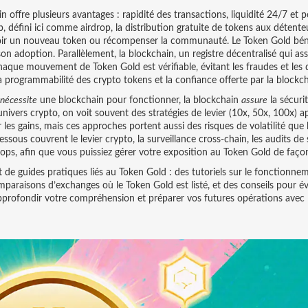
in
offre plusieurs avantages : rapidité des transactions, liquidité 24/7 et po
p, défini ici comme
airdrop
,
la distribution gratuite de tokens aux détente
voir un nouveau token ou récompenser la communauté. Le Token Gold bén
son adoption. Parallèlement, la
blockchain
,
un registre décentralisé qui ass
aque mouvement de Token Gold est vérifiable, évitant les fraudes et les
, la programmabilité des crypto tokens et la confiance offerte par la blockch
nécessite
une blockchain pour fonctionner, la blockchain
assure
la sécuri
nivers crypto, on voit souvent des stratégies de levier (10x, 50x, 100x) a
s gains, mais ces approches portent aussi des risques de volatilité que 
dessous couvrent le levier crypto, la surveillance cross‑chain, les audits de
rops, afin que vous puissiez gérer votre exposition au Token Gold de façon
 de guides pratiques liés au Token Gold : des tutoriels sur le fonctionne
mparaisons d’exchanges où le Token Gold est listé, et des conseils pour évi
 approfondir votre compréhension et préparer vos futures opérations avec