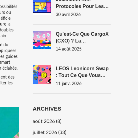
Protocoles Pour Les
ssibilités
urs ou
Fournisseurs De
30 avril 2026
éficie
Liquidités : Guide
ure la
Complet 2026
 doubles
Qu'est-Ce Que CargoX
ain.
(CXO) ? La
té du
Cryptomonnaie
14 août 2025
ppliquées
Derrière La Révolution
les guides
Des Documents De
 smart
Transport
LEOS Leonicorn Swap
 éclairée.
: Tout Ce Que Vous
ment des
Devez Savoir Sur La
ter les
11 janv. 2026
Campagne Airdrop
ARCHIVES
août 2026
(8)
juillet 2026
(33)