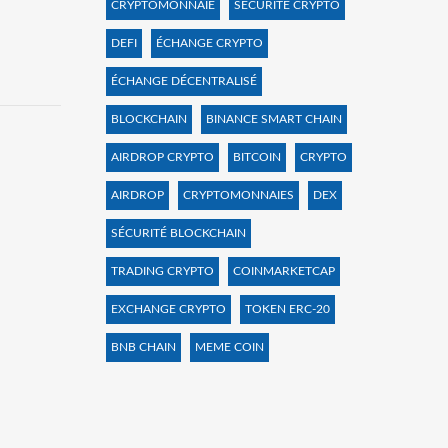
CRYPTOMONNAIE
SÉCURITÉ CRYPTO
DEFI
ÉCHANGE CRYPTO
ÉCHANGE DÉCENTRALISÉ
BLOCKCHAIN
BINANCE SMART CHAIN
AIRDROP CRYPTO
BITCOIN
CRYPTO
AIRDROP
CRYPTOMONNAIES
DEX
SÉCURITÉ BLOCKCHAIN
TRADING CRYPTO
COINMARKETCAP
EXCHANGE CRYPTO
TOKEN ERC-20
BNB CHAIN
MEME COIN