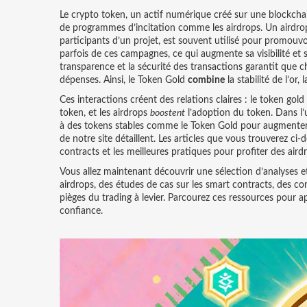
Le
crypto token
,
un actif numérique créé sur une blockcha
de programmes d’incitation comme les airdrops. Un airdro
participants d’un projet
, est souvent utilisé pour promou
parfois de ces campagnes, ce qui augmente sa visibilité et 
transparence et la sécurité des transactions
garantit que ch
dépenses. Ainsi, le Token Gold
combine
la stabilité de l’or
Ces interactions créent des relations claires : le token gold
token, et les airdrops
boostent
l’adoption du token. Dans l’u
à des tokens stables comme le Token Gold pour augmenter le
de notre site détaillent. Les articles que vous trouverez ci‑
contracts et les meilleures pratiques pour profiter des aird
Vous allez maintenant découvrir une sélection d’analyses et
airdrops, des études de cas sur les smart contracts, des co
pièges du trading à levier. Parcourez ces ressources pour
confiance.