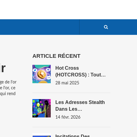
ARTICLE RÉCENT
r
Hot Cross
(HOTCROSS) : Tout
Savoir Sur L’airdrop Du
ge de l’or
28 mai 2025
Token En 2025
 l’or, ce
 qui rend
Les Adresses Stealth
Dans Les
Cryptomonnaies
14 févr. 2026
Privées : Comment
Elles Protègent Votre
Vie Privée
Incitations Des