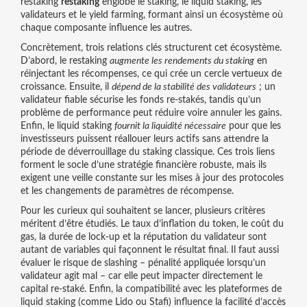
restaking
restaking
englobe le staking, le liquid staking, les
validateurs et le yield farming, formant ainsi un écosystème où
chaque composante influence les autres.
Concrètement, trois relations clés structurent cet écosystème.
D’abord, le restaking
augmente les rendements du staking
en
réinjectant les récompenses, ce qui crée un cercle vertueux de
croissance. Ensuite, il
dépend de la stabilité des validateurs
; un
validateur fiable sécurise les fonds re‑stakés, tandis qu’un
problème de performance peut réduire voire annuler les gains.
Enfin, le liquid staking
fournit la liquidité nécessaire
pour que les
investisseurs puissent réallouer leurs actifs sans attendre la
période de déverrouillage du staking classique. Ces trois liens
forment le socle d’une stratégie financière robuste, mais ils
exigent une veille constante sur les mises à jour des protocoles
et les changements de paramètres de récompense.
Pour les curieux qui souhaitent se lancer, plusieurs critères
méritent d’être étudiés. Le taux d’inflation du token, le coût du
gas, la durée de lock‑up et la réputation du validateur sont
autant de variables qui façonnent le résultat final. Il faut aussi
évaluer le risque de slashing – pénalité appliquée lorsqu’un
validateur agit mal – car elle peut impacter directement le
capital re‑staké. Enfin, la compatibilité avec les plateformes de
liquid staking (comme Lido ou Stafi) influence la facilité d’accès