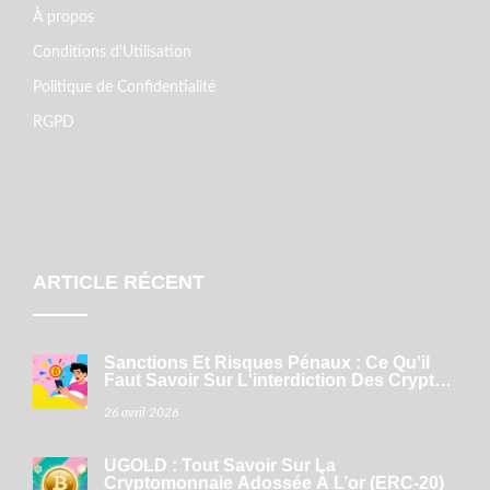
À propos
Conditions d'Utilisation
Politique de Confidentialité
RGPD
ARTICLE RÉCENT
Sanctions Et Risques Pénaux : Ce Qu'il
Faut Savoir Sur L'interdiction Des Cryptos
Dans Le Monde
26 avril 2026
UGOLD : Tout Savoir Sur La
Cryptomonnaie Adossée À L’or (ERC‑20)