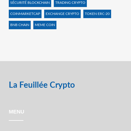
SÉCURITÉ BLOCKCHAIN
TRADING CRYPTO
COINMARKETCAP
EXCHANGE CRYPTO
TOKEN ERC-20
BNB CHAIN
MEME COIN
La Feuillée Crypto
MENU